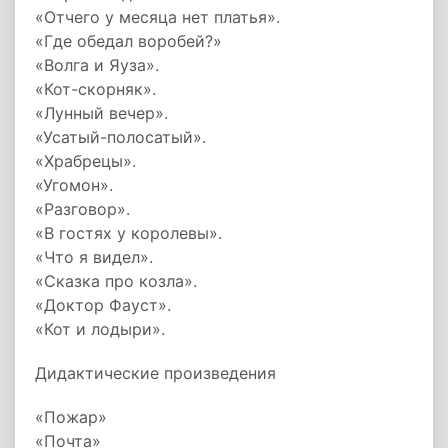
«Отчего у месяца нет платья».
«Где обедал воробей?»
«Волга и Яуза».
«Кот-скорняк».
«Лунный вечер».
«Усатый-полосатый».
«Храбрецы».
«Угомон».
«Разговор».
«В гостях у королевы».
«Что я видел».
«Сказка про козла».
«Доктор Фауст».
«Кот и лодыри».
Дидактические произведения
«Пожар»
«Почта»