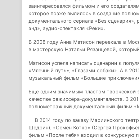
заинтересовался фильмом и его создателя
которое позже вылилось в создание полно
документального сериала «Без сценария», 
энд», аудио-спектакля «Реки».
В 2008 году Анна Матисон переехала в Мос
в мастерскую Натальи Рязанцевой, который
Матисон успела написать сценарии к популя
«Млечный путь», «Глазами собаки». А в 201
музыкальный фильм «Большие приключения
Ещё одним значимым пластом творческой б
качестве режиссёра-документалиста. В 201
полнометражный документальный фильм «М
В 2014 году по заказу Мариинского теат
Щедрин), «Семён Котко» (Сергей Прокофьев)
фильм «После тебя» входил в конкурсную п