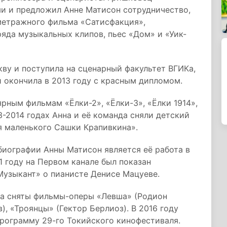
ми и предложил Анне Матисон сотрудничество,
метражного фильма «Сатисфакция»,
ряда музыкальных клипов, пьес «Дом» и «Уик-
кву и поступила на сценарный факультет ВГИКа,
 окончила в 2013 году с красным дипломом.
рным фильмам «Ёлки-2», «Ёлки-3», «Ёлки 1914»,
3-2014 годах Анна и её команда сняли детский
 маленького Сашки Крапивкина».
иографии Анны Матисон является её работа в
1 году на Первом канале был показан
узыкант» о пианисте Денисе Мацуеве.
ра сняты фильмы-оперы «Левша» (Родион
, «Троянцы» (Гектор Берлиоз). В 2016 году
рограмму 29-го Токийского кинофестиваля.