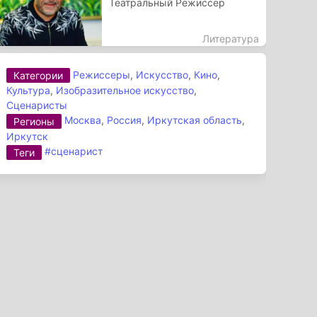
Театральный Режиссер
Литература
Режиссеры
,
Искусство
,
Кино
,
Категории
Культура
,
Изобразительное искусство
,
Сценаристы
Москва
,
Россия
,
Иркутская область
,
Регионы
Иркутск
#сценарист
Теги