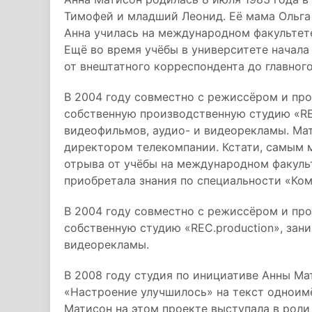
Тимофей и младший Леонид. Её мама Ольга 
Анна училась на международном факультет
Ещё во время учёбы в университете начала
от внештатного корреспондента до главног
В 2004 году совместно с режиссёром и п
собственную производственную студию «RE
видеофильмов, аудио- и видеорекламы. Мат
директором телекомпании. Кстати, самым 
отрыва от учёбы на международном факульт
приобретала знания по специальности «Ко
В 2004 году совместно с режиссёром и п
собственную студию «REC.production», за
видеорекламы.
В 2008 году студия по инициативе Анны М
«Настроение улучшилось» на текст одноим
Матисон на этом проекте выступала в роли