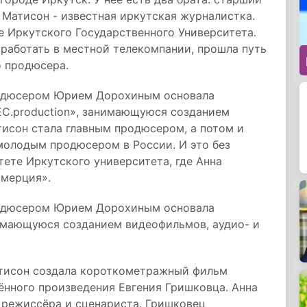
Матисон - известная иркутская журналистка.
е Иркутского Государственного Университета.
 работать в местной телекомпании, прошла путь
о продюсера.
родюсером Юрием Дорохиным основала
C.production», занимающуюся созданием
исон стала главным продюсером, а потом и
молодым продюсером в России. И это без
ете Иркутского университета, где Анна
ммерция».
родюсером Юрием Дорохиным основала
нимающуюся созданием видеофильмов, аудио- и
атисон создала короткометражный фильм
ённого произведения Евгения Гришковца. Анна
 режиссёра и сценариста. Гришковец