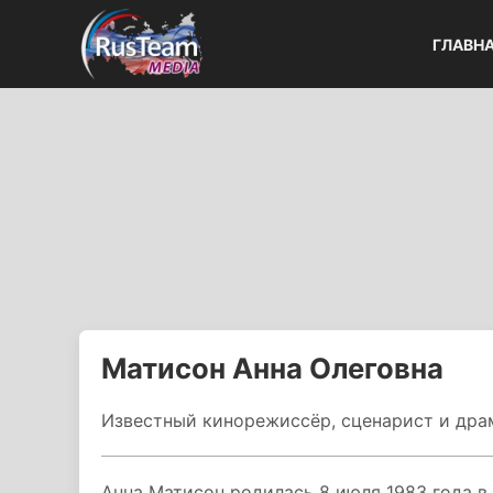
ГЛАВН
Матисон Анна Олеговна
Известный кинорежиссёр, сценарист и драм
Анна Матисон родилась 8 июля 1983 года в 