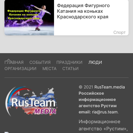
Федерация Фигурного
Катания на коньках
Краснодарского края
Спорт
ГЛАВНАЯ
СОБЫТИЯ
ПРАЗДНИКИ
ЛЮДИ
ОРГАНИЗАЦИИ
МЕСТА
СТАТЬИ
© 2021
RusTeam.media
Российское
информационное
агентство Рустим
email:
ria@rus.team
.
Информационное
агентство «Рустим»,