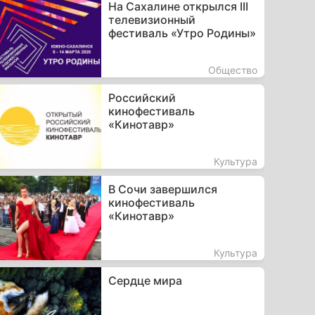
На Сахалине открылся III
телевизионный
фестиваль «Утро Родины»
Общество
Российский
кинофестиваль
«Кинотавр»
Культура
В Сочи завершился
кинофестиваль
«Кинотавр»
Культура
Сердце мира