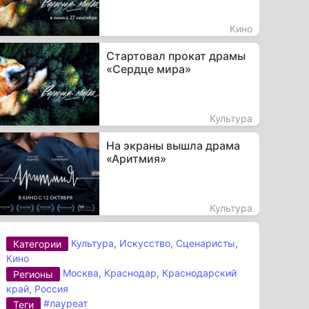
Кино
Стартовал прокат драмы
«Сердце мира»
Культура
На экраны вышла драма
«Аритмия»
Культура
Культура
,
Искусство
,
Сценаристы
,
Категории
Кино
Москва
,
Краснодар
,
Краснодарский
Регионы
край
,
Россия
#лауреат
Теги