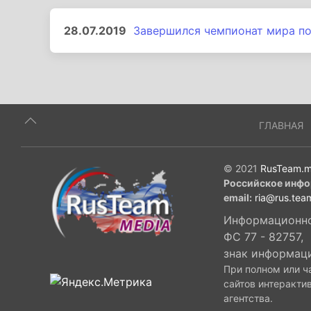
28.07.2019
Завершился чемпионат мира по
ГЛАВНАЯ
© 2021
RusTeam.m
Российское инфо
email:
ria@rus.tea
Информационное
ФС 77 - 82757,
знак информац
При полном или ч
сайтов интеракти
агентства.