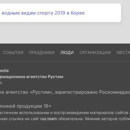
 водным видам спорта 2019 в Корее
СОБЫТИЯ
ПРАЗДНИКИ
ЛЮДИ
ОРГАНИЗАЦИИ
МЕСТ
edia
рмационное агентство Рустим
m
.
 агентство «Рустим», зарегистрировано Роскомнадзор
ионной продукции 16+
астичном использовании и воспроизведении материалов сайтов
вная ссылка на сайт
rus.team
обязательна. Мнение авторов публ