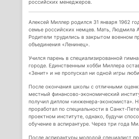
российских менеджеров.
Алексей Миллер родился 31 января 1962 го
семье российских немцев. Мать, Людмила А
Родители трудились в закрытом военном п
объединения «Ленинец».
Учился парень в специализированной гимн
городе. Единственным хобби Миллера остав
«Зенит» и не пропускал ни одной игры люби
После окончания школы с отличными оценка
местный финансово-экономический институ
получил диплом «инженера-экономиста». Н
проработал по специальности в Санкт-Пет
проектном институте, однако, будучи спос
обучение в аспирантуре. Через три года М
После аспирантуры молодой специалист пр