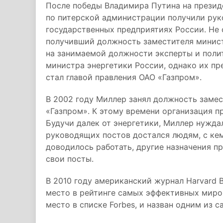
После победы Владимира Путина на президе
по питерской администрации получили рук
государственных предприятиях России. Не 
получивший должность заместителя минист
на занимаемой должности эксперты и поли
министра энергетики России, однако их пр
стал главой правления ОАО «Газпром».
В 2002 году Миллер занял должность заме
«Газпром». К этому времени организация п
Будучи далек от энергетики, Миллер нуждал
руководящих постов достался людям, с ке
доводилось работать, другие назначения п
свои посты.
В 2010 году американский журнал Harvard 
место в рейтинге самых эффективных миров
место в списке Forbes, и назван одним из