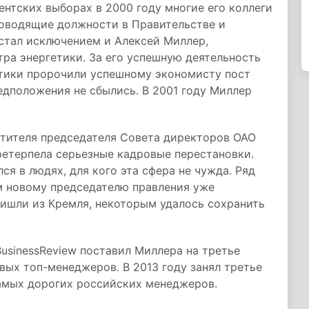
нтских выборах в 2000 году многие его коллеги
оводящие должности в Правительстве и
стал исключением и Алексей Миллер,
ра энергетики. За его успешную деятельность
тики пророчили успешному экономисту пост
едположения не сбылись. В 2001 году Миллер
стителя председателя Совета директоров ОАО
ретерпела серьезные кадровые перестановки.
ся в людях, для кого эта сфера не чужда. Ряд
м новому председателю правления уже
ришли из Кремля, некоторым удалось сохранить
BusinessReview поставил Миллера на третье
ых топ-менеджеров. В 2013 году занял третье
 самых дорогих российских менеджеров.