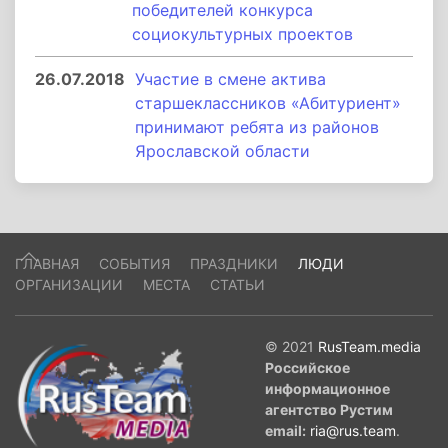
победителей конкурса
социокультурных проектов
26.07.2018
Участие в смене актива
старшеклассников «Абитуриент»
принимают ребята из районов
Ярославской области
ГЛАВНАЯ
СОБЫТИЯ
ПРАЗДНИКИ
ЛЮДИ
ОРГАНИЗАЦИИ
МЕСТА
СТАТЬИ
© 2021
RusTeam.media
Российское
информационное
агентство Рустим
email:
ria@rus.team
.