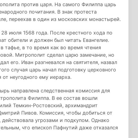
ополита против царя. На самого Филиппа царь
енародного почитания. В знак протеста
ле, переехав в один из московских монастырей.
28 июля 1568 года. После крестного хода по
ат обители и должен был читать Евангелие.
в тафье, в то время как во время чтения
ловой. Митрополит сделал царю замечание, но
ал его. Иван разгневался на святителя, назвал
того случая царь начал подготовку церковного
 от неугодного ему иерарха.
тырь направлена следственная комиссия для
трополита Филиппа. В ее состав вошли
силий Темкин-Ростовский, архимандрит
митрий Пивов. Комиссия, чтобы добиться от
 действовала угрозами и подкупом. Однако
тельным, что епископ Пафнутий даже отказался