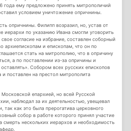
66 года ему предложено принять митрополичий
поставил условием уничтожение опричнины.
ть опричнины. Филипп возразил, но, устав от
ые иерархи по указанию Ивана смогли уговорить
 свое согласие на избрание, составлен соборный
во архиепископам и епископам, что он по
глашается стать на митрополию, что в опричину
ься, а по поставлении из-за опричины и
 оставлять». Собором всех русских епископов
а и поставлен на престол митрополита
 Московской епархией, но всей Русской
рхии, наблюдал за их деятельностью, увещевал
и, так как это была прерогатива церковного
рковный собор в работе которого принял участие
ла смерть нескольких иерархов и необходимость
афедр.