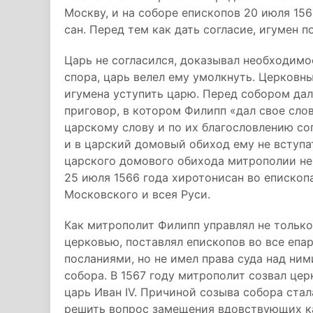
Москву, и на соборе епископов 20 июля 15
сан. Перед тем как дать согласие, игумен 
Царь не согласился, доказывал необходимос
спора, царь велел ему умолкнуть. Церковн
игумена уступить царю. Перед собором дал
приговор, в котором Филипп «дал свое сло
царскому слову и по их благословлению со
и в царский домовый обиход ему не вступат
царского домового обихода митрополии не
25 июля 1566 года хиротонисан во епископ
Московского и всея Руси.
Как митрополит Филипп управлял не только
церковью, поставлял епископов во все епа
посланиями, но не имел права суда над ним
собора. В 1567 году митрополит созвал це
царь Иван IV. Причиной созыва собора ста
решить вопрос замещения вдовствующих к