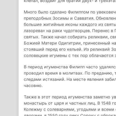
клепал, воздвиг для братии двух- и трехэт
Много было сделано Филиппом по увекове
преподобных Зосимы и Савватия. Обновлен
большие житийные иконы каждого из святых
лазорева» на раки чудотворцев. Перенес 
святых. Также начал собирать реликвии, с
Божией Матери Одигитрии, принесенный на
стоявший перед его кельей. Из реликвий З
соловецкие игумены с тех пор облачаются з
В период игуменства Филипп часто удалялся
проводил время в молитвах. По преданию, 
следами истязаний. На месте явления заби
часовню.
Также в этот период игуменства заметно 
монастырь от царя и частных лиц. В 1548 
Колежму с солеварнями, угодьями и всеми 
дворами, в 1550 году реку Сороку с оброк