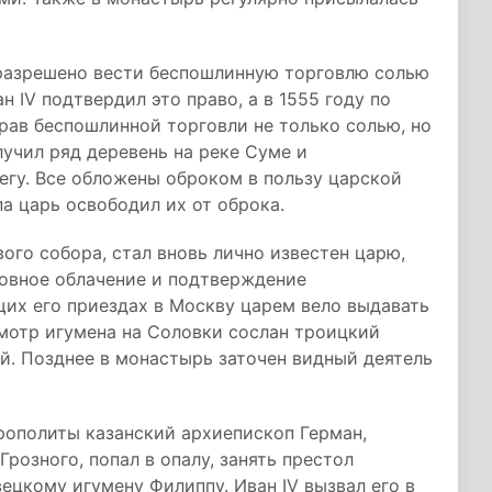
разрешено вести беспошлинную торговлю солью
ан IV подтвердил это право, а в 1555 году по
рав беспошлинной торговли не только солью, но
учил ряд деревень на реке Суме и
егу. Все обложены оброком в пользу царской
па царь освободил их от оброка.
ого собора, стал вновь лично известен царю,
ковное облачение и подтверждение
щих его приездах в Москву царем вело выдавать
мотр игумена на Соловки сослан троицкий
й. Позднее в монастырь заточен видный деятель
рополиты казанский архиепископ Герман,
розного, попал в опалу, занять престол
цкому игумену Филиппу. Иван IV вызвал его в