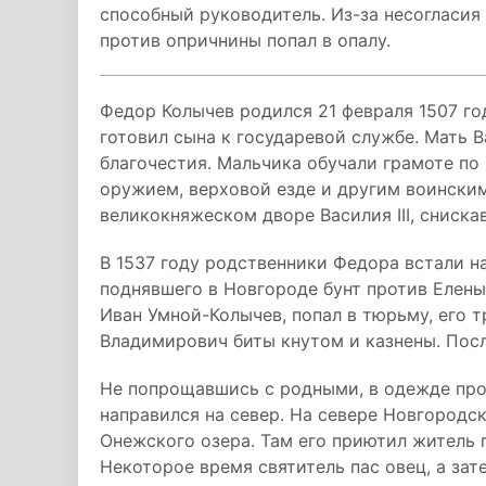
способный руководитель. Из-за несогласия
против опричнины попал в опалу.
Федор Колычев родился 21 февраля 1507 го
готовил сына к государевой службе. Мать 
благочестия. Мальчика обучали грамоте по
оружием, верховой езде и другим воинским
великокняжеском дворе Василия III, сниска
В 1537 году родственники Федора встали н
поднявшего в Новгороде бунт против Елены
Иван Умной-Колычев, попал в тюрьму, его 
Владимирович биты кнутом и казнены. Посл
Не попрощавшись с родными, в одежде про
направился на север. На севере Новгородс
Онежского озера. Там его приютил житель
Некоторое время святитель пас овец, а зат