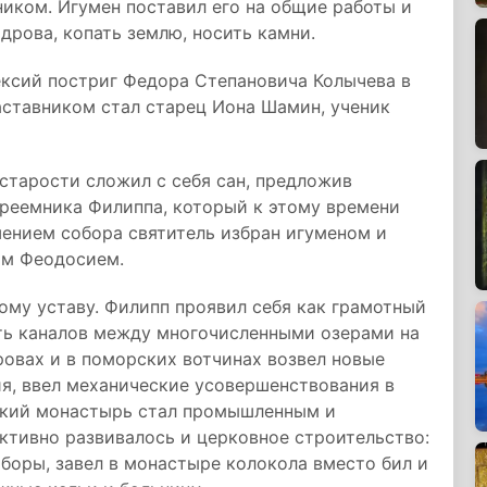
иком. Игумен поставил его на общие работы и
дрова, копать землю, носить камни.
ексий постриг Федора Степановича Колычева в
ставником стал старец Иона Шамин, ученик
 старости сложил с себя сан, предложив
преемника Филиппа, который к этому времени
ением собора святитель избран игуменом и
ом Феодосием.
му уставу. Филипп проявил себя как грамотный
ть каналов между многочисленными озерами на
ровах и в поморских вотчинах возвел новые
, ввел механические усовершенствования в
кий монастырь стал промышленным и
ктивно развивалось и церковное строительство:
боры, завел в монастыре колокола вместо бил и