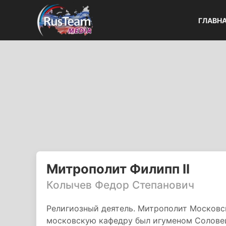
ГЛАВН
Митрополит Филипп II
Колычев Федор Степанович
Религиозный деятель. Митрополит Московск
московскую кафедру был игуменом Соловец