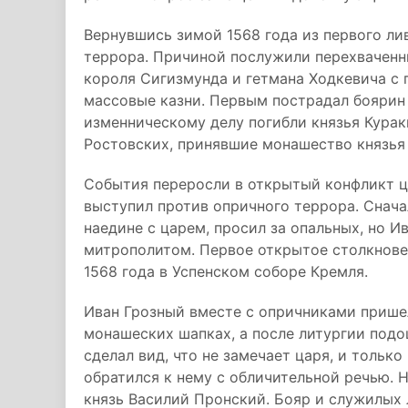
Вернувшись зимой 1568 года из первого ли
террора. Причиной послужили перехваченн
короля Сигизмунда и гетмана Ходкевича с 
массовые казни. Первым пострадал боярин 
изменническому делу погибли князья Курак
Ростовских, принявшие монашество князья
События переросли в открытый конфликт ц
выступил против опричного террора. Снача
наедине с царем, просил за опальных, но И
митрополитом. Первое открытое столкнове
1568 года в Успенском соборе Кремля.
Иван Грозный вместе с опричниками прише
монашеских шапках, а после литургии подо
сделал вид, что не замечает царя, и тольк
обратился к нему с обличительной речью. 
князь Василий Пронский. Бояр и служилых