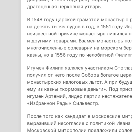
драгоценная церковная утварь.
В 1548 году царской грамотой монастырю 
на десять тысяч пудов в год, в 1551 году Ив
неизвестной причине монастырь лишился п
и другими товарами. Взамен монастырь пол
многочисленные солеварни на морском бер
казны, но в 1556 году по челобитной Филип
Игумен Филипп являлся участником Стоглав
получил от него после Собора богатое цер
монастырских налоговых льгот. А при буду
ему из казны «кормовые деньги». Под прис
игумен Артемий, лидер партии нестяжателе
«Избранной Рады» Сильвестр.
После того как кандидат в московские мит
выразивший несогласие с политикой Ивана Г
Московской митрополии предложили солове