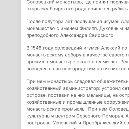
Соловецкий монастырь, где принят послушн
отпрыску боярского рода пришлось рубить 
После полутора лет послушания игумен Ал
монашество с именем Филипп. Духовным на
преподобного Александра Свирского.
В 1548 году соловецкий игумен Алексий по
монастырскому собору в качестве своего 
прожил в монастыре около восьми лет. Реш
возведен в сан новгородским архиепископ
При нем монастырь следовал общежительно
хозяйственный администратор: устроил се
острове, поставил на них мельницы, на ост
хозяйственные и промышленные сооружения
монастырские промыслы. При нем Соловец
культурным центром Северного Поморья. А
построены Успенский и Преображенский со