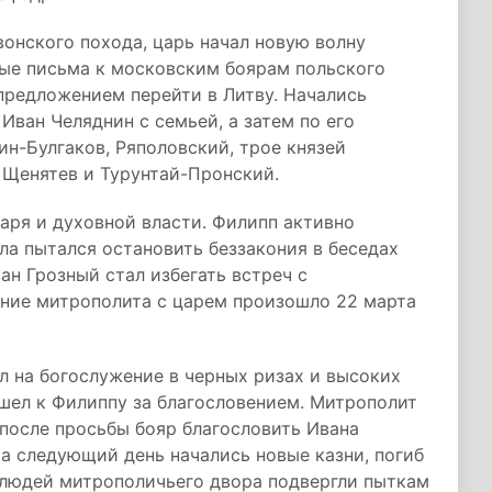
вонского похода, царь начал новую волну
ые письма к московским боярам польского
предложением перейти в Литву. Начались
Иван Челяднин с семьей, а затем по его
ин-Булгаков, Ряполовский, трое князей
 Щенятев и Турунтай-Пронский.
аря и духовной власти. Филипп активно
ла пытался остановить беззакония в беседах
ван Грозный стал избегать встреч с
ние митрополита с царем произошло 22 марта
л на богослужение в черных ризах и высоких
шел к Филиппу за благословением. Митрополит
о после просьбы бояр благословить Ивана
На следующий день начались новые казни, погиб
 людей митрополичьего двора подвергли пыткам