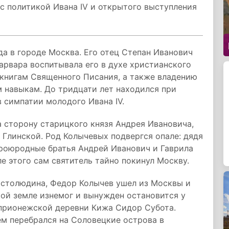
 с политикой Ивана IV и открытого выступления
да в городе Москва. Его отец Степан Иванович
Варвара воспитывала его в духе христианского
 книгам Священного Писания, а также владению
 навыкам. До тридцати лет находился при
в симпатии молодого Ивана IV.
а сторону старицкого князя Андрея Ивановича,
 Глинской. Род Колычевых подвергся опале: дядя
троюродные братья Андрей Иванович и Гаврила
е этого сам святитель тайно покинул Москву.
столюдина, Федор Колычев ушел из Москвы и
кой земле изнемог и вынужден остановится у
 прионежской деревни Кижа Сидор Субота.
ем перебрался на Соловецкие острова в