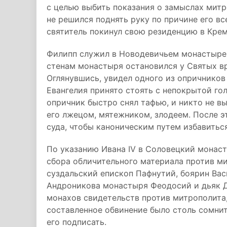
с целью выбить показания о замыслах митр
не решился поднять руку по причине его вс
святитель покинул свою резиденцию в Крем
Филипп служил в Новодевичьем монастыре 
стенам монастыря остановился у Святых вр
Оглянувшись, увидел одного из опричников 
Евангелия принято стоять с непокрытой го
опричник быстро снял тафью, и никто не выд
его лжецом, мятежником, злодеем. После э
суда, чтобы каноническим путем избавиться
По указанию Ивана IV в Соловецкий монас
сбора обличительного материала против ми
суздальский епископ Пафнутий, боярин Ва
Андроникова монастыря Феодосий и дьяк Д
монахов свидетельств против митрополита,
составленное обвинение было столь сомни
его подписать.