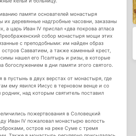
ажные кельи и больницу.
чиванию памяти основателей монастыря
ы их деревянные надгробные часовни, заказаны
, а царь Иван IV прислал «два покрова атласа
в Преображенский собор монастыря мощи этих
вязанные с преподобными: им найден образ
 остров Савватием, а также каменный крест,
осимы нашел его Псалтырь и ризы, в которые
а богослужением в дни памяти этого святого.
 в пустынь в двух верстах от монастыря, где
там ему явился Иисус в терновом венце и со
л родник, над которым святитель поставил
увеличились пожертвования в Соловецкий
году Иван IV пожаловал монастырю волость
оброками, остров на реке Суме с тремя
ами. Также в монастырь регулярно присылалась