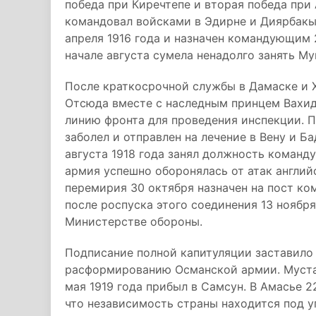
победа при Киречтепе и вторая победа при
командовал войсками в Эдирне и Диярбакы
апреля 1916 года и назначен командующим 
начале августа сумела ненадолго занять Му
После краткосрочной службы в Дамаске и Х
Отсюда вместе с наследным принцем Вахид
линию фронта для проведения инспекции. П
заболел и отправлен на лечение в Вену и Ба
августа 1918 года занял должность команд
армия успешно оборонялась от атак англий
перемирия 30 октября назначен на пост к
после роспуска этого соединения 13 ноября 
Министерстве обороны.
Подписание полной капитуляции заставило
расформированию Османской армии. Мустаф
мая 1919 года прибыл в Самсун. В Амасье 2
что независимость страны находится под у