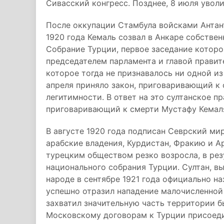
Сивасский конгресс. Позднее, 8 июля увол
После оккупации Стамбула войсками Антан
1920 года Кемаль созвал в Анкаре собстве
Собрание Турции, первое заседание которо
председателем парламента и главой правит
которое тогда не признавалось ни одной и
апреля приняло закон, приговаривающий к 
легитимности. В ответ на это султанское пр
приговаривающий к смерти Мустафу Кемаля
В августе 1920 года подписан Севрский ми
арабские владения, Курдистан, Фракию и А
турецким обществом резко возросла, в рез
национального собрания Турции. Султан, в
народе в сентябре 1921 года официально н
успешно отразил нападение малочисленной
захватил значительную часть территории 
Московскому договорам к Турции присоеди