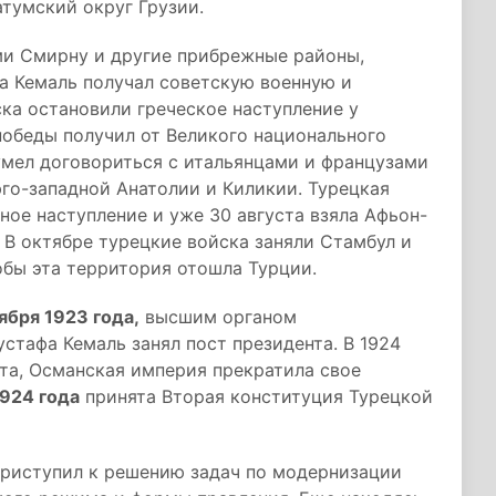
тумский округ Грузии.
ми Смирну и другие прибрежные районы,
фа Кемаль получал советскую военную и
ка остановили греческое наступление у
 победы получил от Великого национального
сумел договориться с итальянцами и французами
юго-западной Анатолии и Киликии. Турецкая
ьное наступление и уже 30 августа взяла Афьон-
. В октябре турецкие войска заняли Стамбул и
обы эта территория отошла Турции.
ября 1923 года,
высшим органом
стафа Кемаль занял пост президента. В 1924
ата, Османская империя прекратила свое
1924 года
принята Вторая конституция Турецкой
риступил к решению задач по модернизации