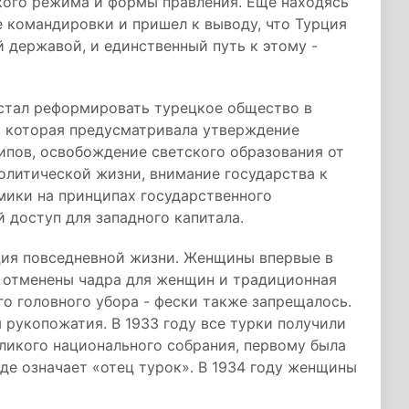
кого режима и формы правления. Еще находясь
е командировки и пришел к выводу, что Турция
 державой, и единственный путь к этому -
 стал реформировать турецкое общество в
, которая предусматривала утверждение
ипов, освобождение светского образования от
политической жизни, внимание государства к
мики на принципах государственного
 доступ для западного капитала.
ция повседневной жизни. Женщины впервые в
 отменены чадра для женщин и традиционная
о головного убора - фески также запрещалось.
 рукопожатия. В 1933 году все турки получили
ликого национального собрания, первому была
оде означает «отец турок». В 1934 году женщины