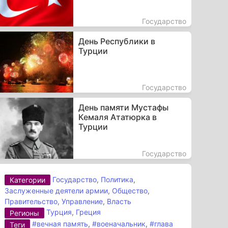
Государство
День Республики в
Турции
Государство
День памяти Мустафы
Кемаля Ататюрка в
Турции
Государство
Государство
,
Политика
,
Категории
Заслуженные деятели армии
,
Общество
,
Правительство
,
Управление
,
Власть
Турция
,
Греция
Регионы
#вечная память
,
#военачальник
,
#глава
Теги