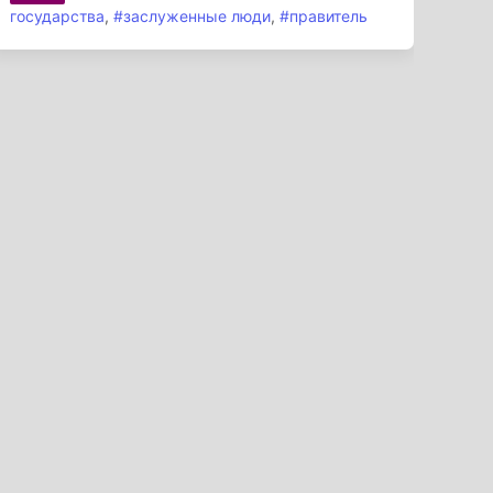
государства
,
#заслуженные люди
,
#правитель