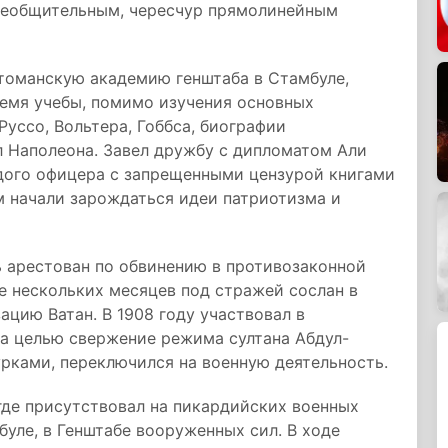
необщительным, чересчур прямолинейным
ттоманскую академию генштаба в Стамбуле,
время учебы, помимо изучения основных
Руссо, Вольтера, Гоббса, биографии
л Наполеона. Завел дружбу с дипломатом Али
дого офицера с запрещенными цензурой книгами
м начали зарождаться идеи патриотизма и
 арестован по обвинению в противозаконной
е нескольких месяцев под стражей сослан в
ацию Ватан. В 1908 году участвовал в
а целью свержение режима султана Абдул-
урками, переключился на военную деятельность.
 где присутствовал на пикардийских военных
мбуле, в Генштабе вооруженных сил. В ходе