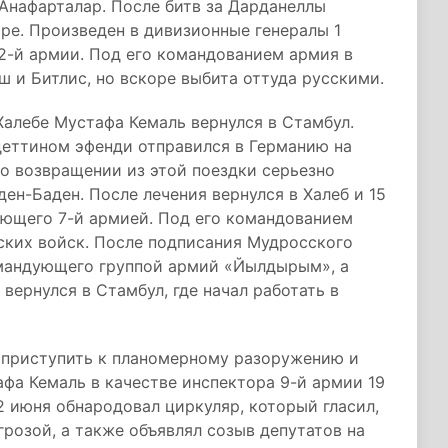
 Анафарталар. После битв за Дарданеллы
ре. Произведен в дивизионные генералы 1
2-й армии. Под его командованием армия в
ш и Битлис, но вскоре выбита оттуда русскими.
алебе Мустафа Кемаль вернулся в Стамбул.
еттином эфенди отправился в Германию на
о возвращении из этой поездки серьезно
ден-Баден. После лечения вернулся в Халеб и 15
ующего 7-й армией. Под его командованием
ских войск. После подписания Мудросского
омандующего группой армий «Йылдырым», а
вернулся в Стамбул, где начал работать в
 приступить к планомерному разоружению и
а Кемаль в качестве инспектора 9-й армии 19
2 июня обнародовал циркуляр, который гласил,
грозой, а также объявлял созыв депутатов на