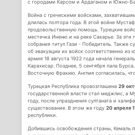
с городами Карсом и Ардаганом и Южно-Ба
Война с греческими войсками, захвативши
длилась полтора года. В этой войне Муста
продовольственную помощь. Турецкие войс
местечка Иненю и на реке Сакарье. За эти
собрания титул Гази - Победитель. Также 
об эвакуации их войск соответственно из 
армия 18 августа 1922 года начала генерал
Карахисар. Позднее, 5 сентября пала Бурса
Восточную Фракию. Англия согласилась, чт
Турецкая Республика провозглашена
29 окт
государственной власти стал меджлис, а Му
году, после упразднения султаната и халиф
существование. В этом же году
20 апреля 
республики.
Добившись освобождения страны, Кемаль п