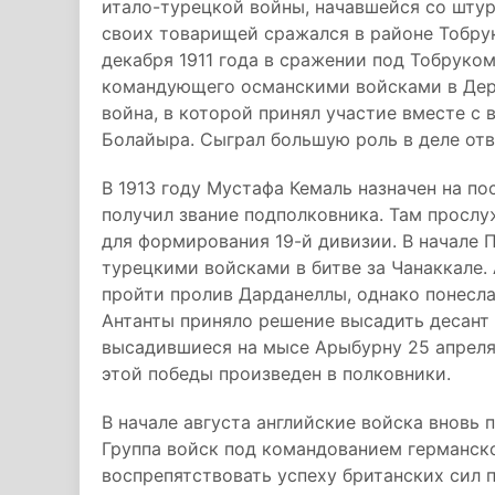
итало-турецкой войны, начавшейся со штур
своих товарищей сражался в районе Тобру
декабря 1911 года в сражении под Тобруком,
командующего османскими войсками в Дерн
война, в которой принял участие вместе с
Болайыра. Сыграл большую роль в деле отв
В 1913 году Мустафа Кемаль назначен на пос
получил звание подполковника. Там прослуж
для формирования 19-й дивизии. В начале
турецкими войсками в битве за Чанаккале.
пройти пролив Дарданеллы, однако понесла
Антанты приняло решение высадить десант 
высадившиеся на мысе Арыбурну 25 апреля 
этой победы произведен в полковники.
В начале августа английские войска вновь 
Группа войск под командованием германск
воспрепятствовать успеху британских сил 