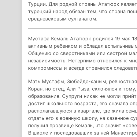
Турции. Для родной страны Ататюрк являет
турецкий народ обязан тем, что страна пош
средневековым султанатом.
Мустафа Кемаль Ататюрк родился 19 мая 188
активным ребенком и обладал вспыльчивы
Общению со сверстниками или сестрой мал
независимость. Нетерпимо относился к мн
компромиссы и всегда стремился следовать
Мать Мустафы, Зюбейде-ханым, ревностная 
Коран, но отец, Али Рыза, склонялся к том
образование. Супруги никак не могли прийт
достиг школьного возраста, его сначала о
располагавшуюся в квартале, где жила семь
отдать его в военную школу, на казенное с
получил прозвище Кемаль, что значит «сов
В школе и последовавших за ней Манастир