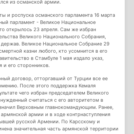
ился из османской армии.
ты и роспуска османского парламента 16 марта
нный парламент - Великое Национальное
го открылось 23 апреля. Сам же избран
ельства Великого Национального Собрания,
з держав. Великое Национальное Собрание 29
смертной казни любого, кто усомнится в его
авительство в Стамбуле 1 мая издало указ,
 и его сторонников.
рный договор, отторгавший от Турции все ее
рмению. После этого поддержка Кемаля
ультате чего избран председателем Великого
ынужденный считаться с его авторитетом в
азначил Верховным главнокомандующим. Ранее,
 армянской армии и в ходе контрнаступления
бывшей русской Армении. По Карсскому и
нена значительная часть армянской территории