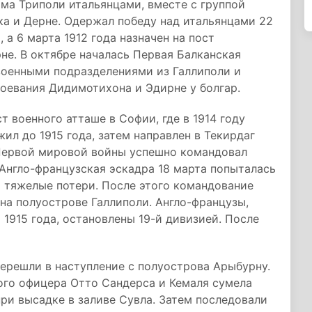
ма Триполи итальянцами, вместе с группой
ка и Дерне. Одержал победу над итальянцами 22
 а 6 марта 1912 года назначен на пост
е. В октябре началась Первая Балканская
 военными подразделениями из Галлиполи и
оевания Дидимотихона и Эдирне у болгар.
т военного атташе в Софии, где в 1914 году
ил до 1915 года, затем направлен в Текирдаг
 Первой мировой войны успешно командовал
 Англо-французская эскадра 18 марта попыталась
 тяжелые потери. После этого командование
на полуострове Галлиполи. Англо-французы,
1915 года, остановлены 19-й дивизией. После
перешли в наступление с полуострова Арыбурну.
ого офицера Отто Сандерса и Кемаля сумела
при высадке в заливе Сувла. Затем последовали