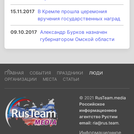
15.11.2017
В Кремле прошла церемония
вручения государственных наград
09.10.2017
Александр Бурков назначен
губернатором Омской области
ГЛАВНАЯ
СОБЫТИЯ
ПРАЗДНИКИ
ЛЮДИ
ОРГАНИЗАЦИИ
МЕСТА
СТАТЬИ
© 2021
RusTeam.media
Российское
информационное
агентство Рустим
email:
ria@rus.team
.
Информационное