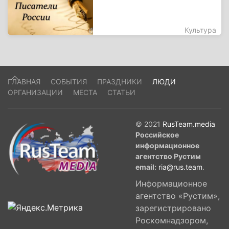
Культура
ГЛАВНАЯ
СОБЫТИЯ
ПРАЗДНИКИ
ЛЮДИ
ОРГАНИЗАЦИИ
МЕСТА
СТАТЬИ
© 2021
RusTeam.media
Российское
информационное
агентство Рустим
email:
ria@rus.team
.
Информационное
агентство «Рустим»,
зарегистрировано
Роскомнадзором,