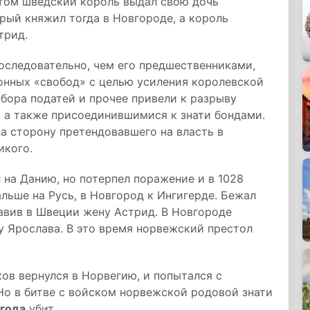
етом шведский король выдал свою дочь
орый княжил тогда в Новгороде, а король
трид.
следовательно, чем его предшественниками,
онных «свобод» с целью усиления королевской
сбора податей и прочее привели к разрыву
, а также присоединившимися к знати бондами.
а сторону претендовавшего на власть в
икого.
 на Данию, но потерпел поражение и в 1028
льше на Русь, в Новгород к Ингигерде. Бежал
авив в Швеции жену Астрид. В Новгороде
 у Ярослава. В это время норвежский престол
ков вернулся в Норвегию, и попытался с
Но в битве с войском норвежской родовой знати
 года
убит.