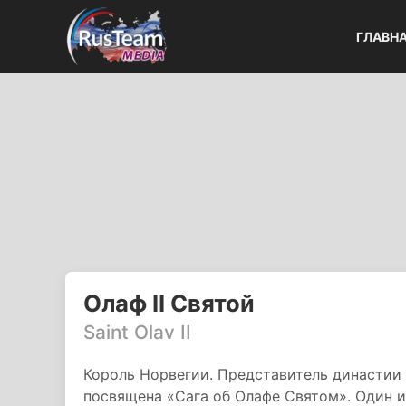
ГЛАВН
Олаф II Святой
Saint Olav II
Король Норвегии. Представитель династии 
посвящена «Сага об Олафе Святом». Один 