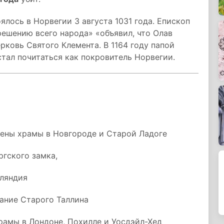
ось в Норвегии 3 августа 1031 года. Епископ
решению всего народа» «объявил, что Олав
ерковь Святого Клемента. В 1164 году папой
 стал почитаться как покровитель Норвегии.
щены храмы в Новгороде и Старой Ладоге
ргского замка,
нляндия
ание Старого Таллина
рамы в Лондоне, Похилле и Уосдэйл-Хед