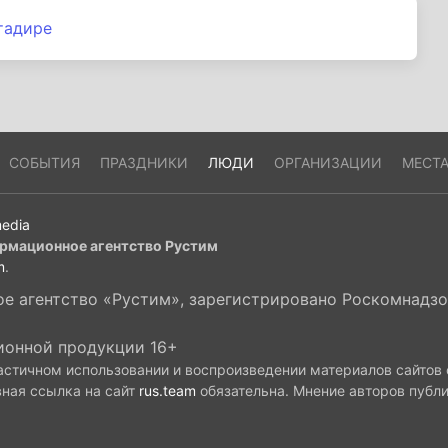
тадире
СОБЫТИЯ
ПРАЗДНИКИ
ЛЮДИ
ОРГАНИЗАЦИИ
МЕСТ
edia
рмационное агентство Рустим
m
.
 агентство «Рустим», зарегистрировано Роскомнадзор
ионной продукции 16+
астичном использовании и воспроизведении материалов сайтов
вная ссылка на сайт
rus.team
обязательна. Мнение авторов публ