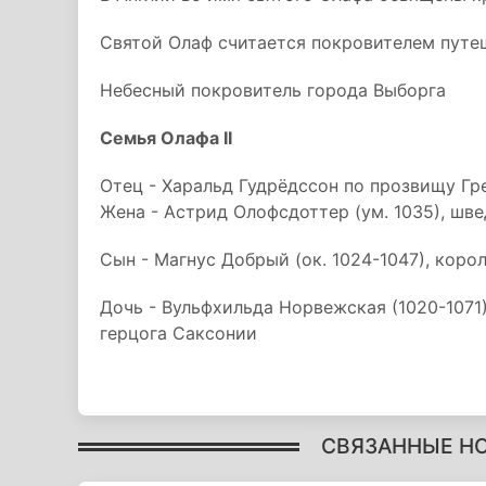
Святой Олаф считается покровителем пут
Небесный покровитель города Выборга
Семья Олафа II
Отец - Харальд Гудрёдссон по прозвищу Гр
Жена - Астрид Олофсдоттер (ум. 1035), шв
Сын - Магнус Добрый (ок. 1024-1047), корол
Дочь - Вульфхильда Норвежская (1020-1071),
герцога Саксонии
СВЯЗАННЫЕ Н