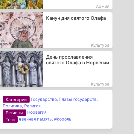
Армия
Канун дня святого Олафа
Культура
День прославления
святого Олафа в Норвегии
Культура
Государство
,
Главы государств
,
Категории
Политика
,
Религия
Норвегия
Регионы
#вечная память
,
#король
Теги