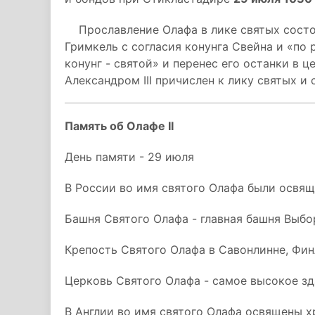
Прославление Олафа в лике святых состоял
Гримкель с согласия конунга Свейна и «по 
конунг - святой» и перенес его останки в ц
Александром III причислен к лику святых и
Память об Олафе II
День памяти - 29 июля
В России во имя святого Олафа были освя
Башня Святого Олафа - главная башня Выбо
Крепость Святого Олафа в Савонлинне, Фи
Церковь Святого Олафа - самое высокое зд
В Англии во имя святого Олафа освящены х