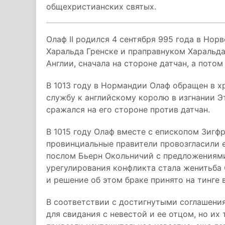
общехристианских святых.
Олаф II родился 4 сентября 995 года в Нор
Харальда Гренске и праправнуком Харальда
Англии, сначала на стороне датчан, а потом
В 1013 году в Нормандии Олаф обращен в х
службу к английскому королю в изгнании Э
сражался на его стороне против датчан.
В 1015 году Олаф вместе с епископом Зигф
провинциальные правители провозгласили е
послом Бьерн Окольничий с предложениями
урегулирования конфликта стала женитьба 
и решение об этом браке принято на тинге в
В соответствии с достигнутыми соглашения
для свидания с невестой и ее отцом, но их