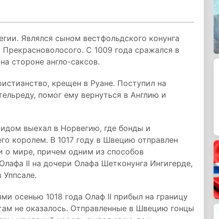
вегии. Являлся сыном вестфольдского конунга
 Прекрасноволосого. С 1009 года сражался в
 на стороне англо-саксов.
ристианство, крещен в Руане. Поступил на
тельреду, помог ему вернуться в Англию и
ридом выехал в Норвегию, где бонды и
го королем. В 1017 году в Швецию отправлен
 о мире, причем одним из способов
Олафа II на дочери Олафа Шетконунга Ингигерде,
 Уппсале.
ми осенью 1018 года Олаф II прибыл на границу
 там не оказалось. Отправленные в Швецию гонцы