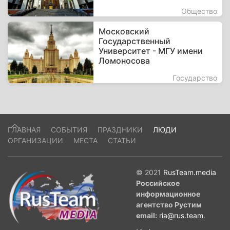
Общество
Московский
Государственный
Университет - МГУ имени
Ломоносова
Государство
ГЛАВНАЯ
СОБЫТИЯ
ПРАЗДНИКИ
ЛЮДИ
ОРГАНИЗАЦИИ
МЕСТА
СТАТЬИ
© 2021
RusTeam.media
Российское
информационное
агентство Рустим
email:
ria@rus.team
.