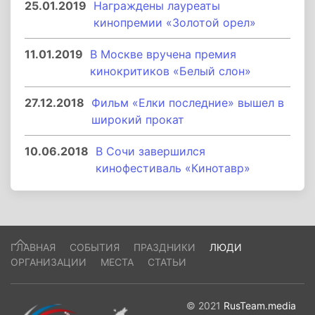
25.01.2019
Награждены лауреаты
кинопремии «Золотой орел»
11.01.2019
В Москве вручена премия
кинокритиков «Белый слон»
27.12.2018
Фильм «Елки последние» вышел в
широкий прокат
10.06.2018
В Сочи завершился
кинофестиваль «Кинотавр»
ГЛАВНАЯ
СОБЫТИЯ
ПРАЗДНИКИ
ЛЮДИ
ОРГАНИЗАЦИИ
МЕСТА
СТАТЬИ
© 2021
RusTeam.media