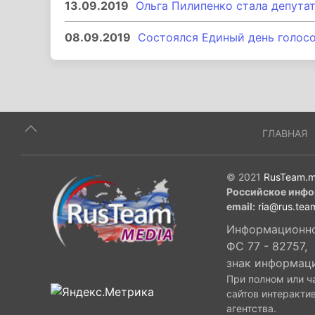
13.09.2019
Ольга Пилипенко стала депута
08.09.2019
Состоялся Единый день голосо
ГЛАВНАЯ
© 2021
RusTeam.m
Российское инфо
email:
ria@rus.tea
Информационное
ФС 77 - 82757,
знак информац
При полном или ч
сайтов интеракти
агентства.