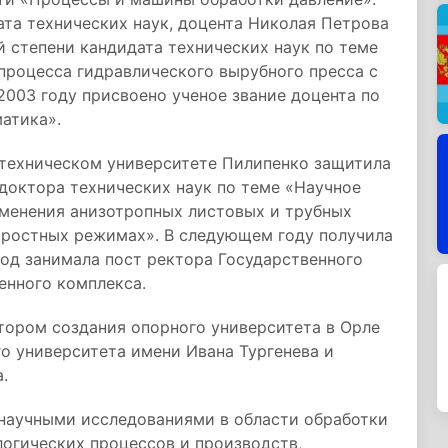
та технических наук, доцента Николая Петрова
 степени кандидата технических наук по теме
процесса гидравлического вырубного пресса с
003 году присвоено ученое звание доцента по
атика».
 техническом университете Пилипенко защитила
доктора технических наук по теме «Научное
менения анизотропных листовых и трубных
оростных режимах». В следующем году получила
год занимала пост ректора Государственного
енного комплекса.
тором создания опорного университета в Орле
о университета имени Ивана Тургенева и
.
 научными исследованиями в области обработки
огических процессов и производств,