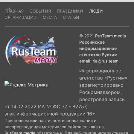
ГЛАВНАЯ
СОБЫТИЯ
ПРАЗДНИКИ
ЛЮДИ
ОРГАНИЗАЦИИ
МЕСТА
СТАТЬИ
© 2021
RusTeam.media
Российское
информационное
агентство Рустим
email:
ria@rus.team
.
Информационное
агентство «Рустим»,
зарегистрировано
Роскомнадзором,
реестровая запись
от 14.02.2022 ИА № ФС 77 - 82757,
знак информационной продукции 16+
При полном или частичном использовании и
воспроизведении материалов сайтов ссылка на
RusTeam.media
обязательна. Для веб-сайтов интерактивная