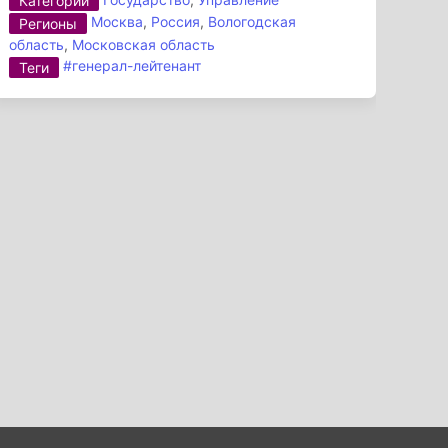
Категории
Москва
,
Россия
,
Вологодская
Регионы
область
,
Московская область
#генерал-лейтенант
Теги