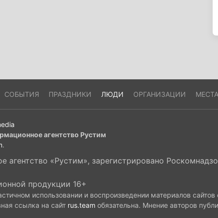
СОБЫТИЯ
ПРАЗДНИКИ
ЛЮДИ
ОРГАНИЗАЦИИ
МЕСТ
edia
рмационное агентство Рустим
m
.
 агентство «Рустим», зарегистрировано Роскомнадзор
ионной продукции 16+
астичном использовании и воспроизведении материалов сайтов
вная ссылка на сайт
rus.team
обязательна. Мнение авторов публ