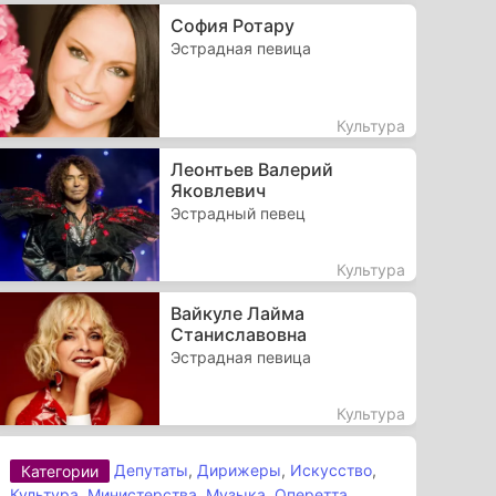
София Ротару
Эстрадная певица
Культура
Леонтьев Валерий
Яковлевич
Эстрадный певец
Культура
Вайкуле Лайма
Станиславовна
Эстрадная певица
Культура
Депутаты
,
Дирижеры
,
Искусство
,
Категории
Культура
,
Министерства
,
Музыка
,
Оперетта
,