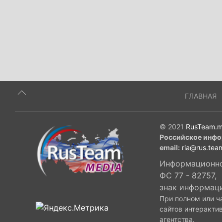
ГЛАВНАЯ
© 2021
RusTeam.m
Российское инфо
email:
ria@rus.tea
Информационное
ФС 77 - 82757,
знак информац
При полном или ч
сайтов интеракти
агентства.