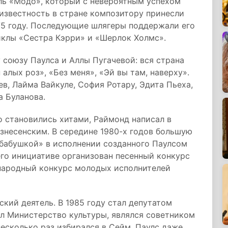
бль «Модо», который с невероятным успехом
известность в стране композитору принесли
975 году. Последующие шлягеры поддержали его
иклы «Сестра Кэрри» и «Шерлок Холмс».
союзу Паулса и Аллы Пугачевой: вся страна
лых роз», «Без меня», «Эй вы там, наверху».
в, Лайма Вайкуле, София Ротару, Эдита Пьеха,
а Буланова.
 становились хитами, Раймонд написал в
знесенским. В середине 1980-х годов большую
 бабушкой» в исполнении созданного Паулсом
его инициативе организован песенный конкурс
ародный конкурс молодых исполнителей
кий деятель. В 1985 году стал депутатом
ял Министерство культуры, являлся советником
несколько раз избирался в Сейм. Паулс даже