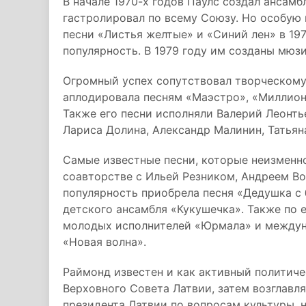
В начале 1970-х годов Паулс создал ансам
гастролировал по всему Союзу. Но особую 
песни «Листья желтые» и «Синий лен» в 1
популярность. В 1979 году им созданы мюз
Огромный успех сопутствовал творческому 
аплодировала песням «Маэстро», «Миллион а
Также его песни исполняли Валерий Леонтье
Лариса Долина, Александр Малинин, Татьян
Самые известные песни, которые неизменно
соавторстве с Ильей Резником, Андреем Во
популярность приобрела песня «Дедушка с
детского ансамбля «Кукушечка». Также по 
молодых исполнителей «Юрмала» и междун
«Новая волна».
Раймонд известен и как активный политичес
Верховного Совета Латвии, затем возглавл
президента Латвии по вопросам культуры, 