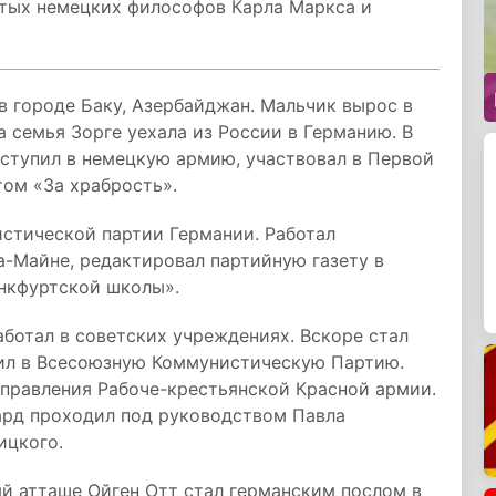
итых немецких философов Карла Маркса и
в городе Баку, Азербайджан. Мальчик вырос в
а семья Зорге уехала из России в Германию. В
вступил в немецкую армию, участвовал в Первой
ом «За храбрость».
истической партии Германии. Работал
-Майне, редактировал партийную газету в
нкфуртской школы».
аботал в советских учреждениях. Вскоре стал
пил в Всесоюзную Коммунистическую Партию.
управления Рабоче-крестьянской Красной армии.
ард проходил под руководством Павла
ицкого.
ый атташе Ойген Отт стал германским послом в