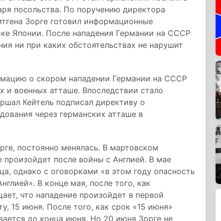
аря посольства. По поручению директора
тгена Зорге готовил информационные
ике Японии. После нападения Германии на СССР
ния ни при каких обстоятельствах не нарушит
ормацию о скором нападении Германии на СССР
их и военных атташе. Впоследствии стало
аршал Кейтель подписал директиву о
дования через германских атташе в
рге, постоянно менялась. В мартовском
 произойдет после войны с Англией. В мае
ца, однако с оговорками «в этом году опасность
глией». В конце мая, после того, как
ает, что нападение произойдет в первой
у, 15 июня. После того, как срок «15 июня»
вается до конца июня. Но 20 июня Зорге не