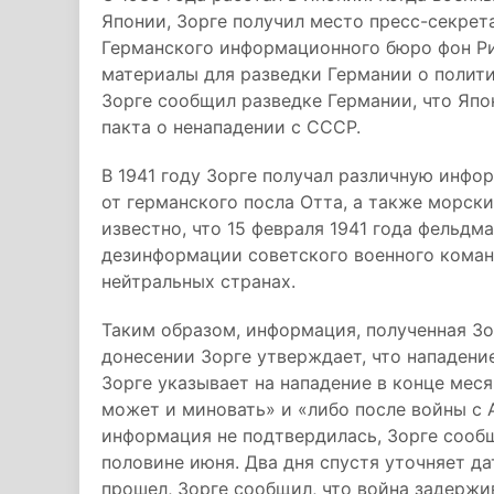
Японии, Зорге получил место пресс-секрет
Германского информационного бюро фон Ри
материалы для разведки Германии о полит
Зорге сообщил разведке Германии, что Япо
пакта о ненападении с СССР.
В 1941 году Зорге получал различную инф
от германского посла Отта, а также морск
известно, что 15 февраля 1941 года фельдм
дезинформации советского военного коман
нейтральных странах.
Таким образом, информация, полученная Зо
донесении Зорге утверждает, что нападение
Зорге указывает на нападение в конце меся
может и миновать» и «либо после войны с Ан
информация не подтвердилась, Зорге сообщ
половине июня. Два дня спустя уточняет дат
прошел, Зорге сообщил, что война задержи