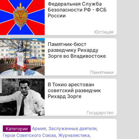
Федеральная Служба
Безопасности РФ - ФСБ
России
Юстиция
Памятник-бюст
разведчику Рихарду
Зорге во Владивостоке
Памятники
В Токио арестован
советский разведчик
Рихард Зорге
Государство
Армия
,
Заслуженные деятели
,
Категории
Герои Советского Союза
,
Журналистика
,