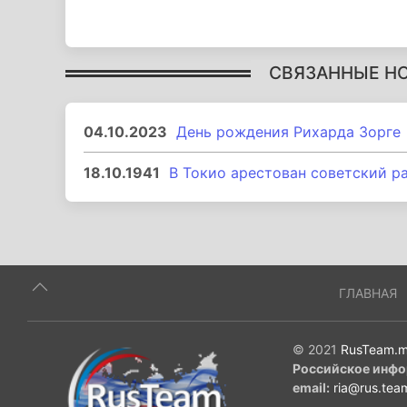
СВЯЗАННЫЕ Н
04.10.2023
День рождения Рихарда Зорге
18.10.1941
В Токио арестован советский р
ГЛАВНАЯ
© 2021
RusTeam.m
Российское инфо
email:
ria@rus.tea