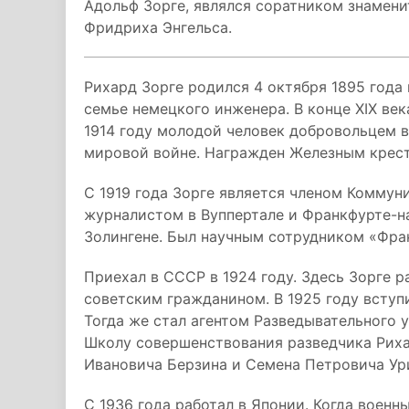
Адольф Зорге, являлся соратником знамен
Фридриха Энгельса.
Рихард Зорге родился 4 октября 1895 года 
семье немецкого инженера. В конце XIX век
1914 году молодой человек добровольцем 
мировой войне. Награжден Железным крест
С 1919 года Зорге является членом Коммун
журналистом в Вуппертале и Франкфурте-на
Золингене. Был научным сотрудником «Фра
Приехал в СССР в 1924 году. Здесь Зорге р
советским гражданином. В 1925 году всту
Тогда же стал агентом Разведывательного 
Школу совершенствования разведчика Рих
Ивановича Берзина и Семена Петровича Ур
С 1936 года работал в Японии. Когда военн