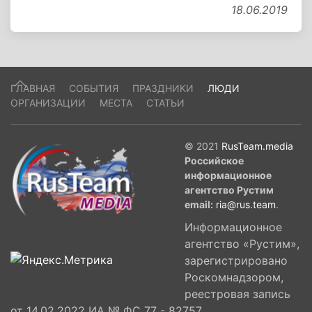
18.06.2019
ГЛАВНАЯ
СОБЫТИЯ
ПРАЗДНИКИ
ЛЮДИ
ОРГАНИЗАЦИИ
МЕСТА
СТАТЬИ
© 2021
RusTeam.media
Российское
информационное
агентство Рустим
email:
ria@rus.team
.
Информационное
агентство «Рустим»,
зарегистрировано
Роскомнадзором,
реестровая запись
от 14.02.2022 ИА № ФС 77 - 82757,