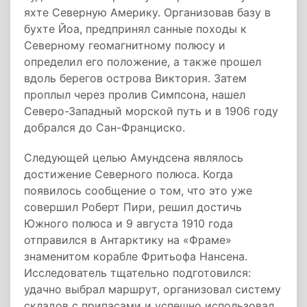
яхте Северную Америку. Организовав базу в
бухте Йоа, предпринял санные походы к
Северному геомагнитному полюсу и
определил его положение, а также прошел
вдоль берегов острова Виктория. Затем
проплыл через пролив Симпсона, нашел
Северо-Западный морской путь и в 1906 году
добрался до Сан-Франциско.
Следующей целью Амундсена являлось
достижение Северного полюса. Когда
появилось сообщение о том, что это уже
совершил Роберт Пири, решил достичь
Южного полюса и 9 августа 1910 года
отправился в Антарктику на «Фраме»
знаменитом корабле Фритьофа Нансена.
Исследователь тщательно подготовился:
удачно выбрал маршрут, организовал систему
складов с припасами и успешно использовал