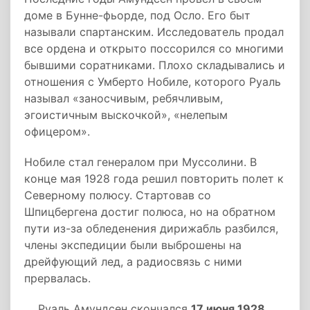
доме в Бунне-фьорде, под Осло. Его быт
называли спартанским. Исследователь продал
все ордена и открыто поссорился со многими
бывшими соратниками. Плохо складывались и
отношения с Умберто Нобиле, которого Руаль
называл «заносчивым, ребячливым,
эгоистичным выскочкой», «нелепым
офицером».
Нобиле стал генералом при Муссолини. В
конце мая 1928 года решил повторить полет к
Северному полюсу. Стартовав со
Шпицбергена достиг полюса, но на обратном
пути из-за обледенения дирижабль разбился,
члены экспедиции были выброшены на
дрейфующий лед, а радиосвязь с ними
прервалась.
Руаль Амундсен скончался
17 июня 1928