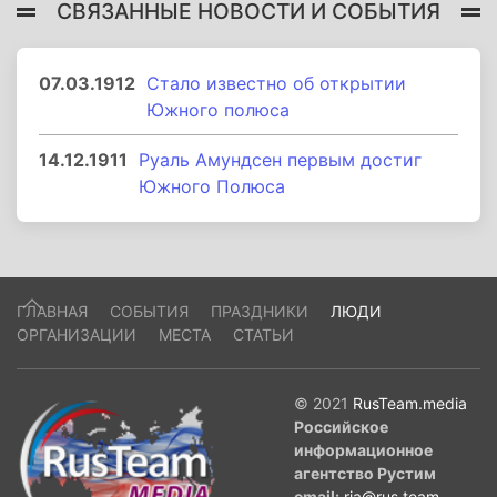
СВЯЗАННЫЕ НОВОСТИ И СОБЫТИЯ
07.03.1912
Стало известно об открытии
Южного полюса
14.12.1911
Руаль Амундсен первым достиг
Южного Полюса
ГЛАВНАЯ
СОБЫТИЯ
ПРАЗДНИКИ
ЛЮДИ
ОРГАНИЗАЦИИ
МЕСТА
СТАТЬИ
© 2021
RusTeam.media
Российское
информационное
агентство Рустим
email:
ria@rus.team
.