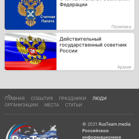
Федерации
Политика
Действительный
государственный советник
России
Армия
ГЛАВНАЯ
СОБЫТИЯ
ПРАЗДНИКИ
ЛЮДИ
ОРГАНИЗАЦИИ
МЕСТА
СТАТЬИ
© 2021
RusTeam.media
Российское
информационное