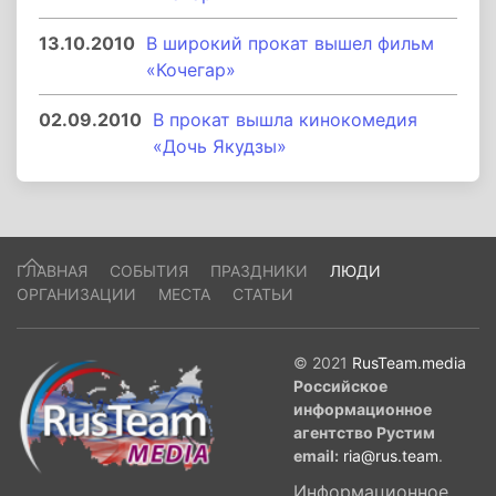
13.10.2010
В широкий прокат вышел фильм
«Кочегар»
02.09.2010
В прокат вышла кинокомедия
«Дочь Якудзы»
ГЛАВНАЯ
СОБЫТИЯ
ПРАЗДНИКИ
ЛЮДИ
ОРГАНИЗАЦИИ
МЕСТА
СТАТЬИ
© 2021
RusTeam.media
Российское
информационное
агентство Рустим
email:
ria@rus.team
.
Информационное