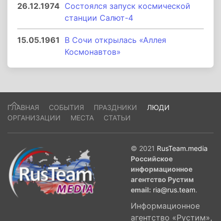
26.12.1974
Состоялся запуск космической
станции Салют-4
15.05.1961
В Сочи открылась «Аллея
Космонавтов»
ГЛАВНАЯ
СОБЫТИЯ
ПРАЗДНИКИ
ЛЮДИ
ОРГАНИЗАЦИИ
МЕСТА
СТАТЬИ
© 2021
RusTeam.media
Российское
информационное
агентство Рустим
email:
ria@rus.team
.
Информационное
агентство «Рустим»,