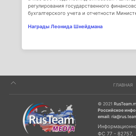
регулирования государственного финансово
бухгалтерского учета и отчетности Минис
Награды Леонида Шнейдмана
ГЛАВНАЯ
© 2021
RusTeam.m
Российское инфо
email:
ria@rus.tea
Информационное
ФС 77 - 82757,