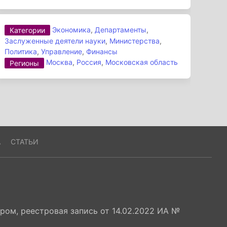
Экономика
,
Департаменты
,
Категории
Заслуженные деятели науки
,
Министерства
,
Политика
,
Управление
,
Финансы
Москва
,
Россия
,
Московская область
Регионы
А
СТАТЬИ
ом, реестровая запись от 14.02.2022 ИА №