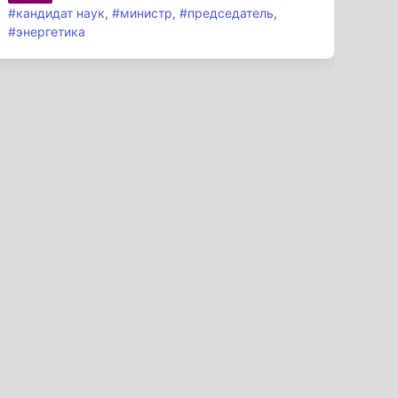
#кандидат наук
,
#министр
,
#председатель
,
#энергетика