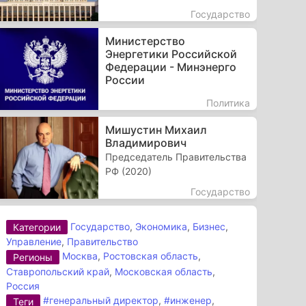
Государство
Министерство
Энергетики Российской
Федерации - Минэнерго
России
Политика
Мишустин Михаил
Владимирович
Председатель Правительства
РФ (2020)
Государство
Государство
,
Экономика
,
Бизнес
,
Категории
Управление
,
Правительство
Москва
,
Ростовская область
,
Регионы
Ставропольский край
,
Московская область
,
Россия
#генеральный директор
,
#инженер
,
Теги