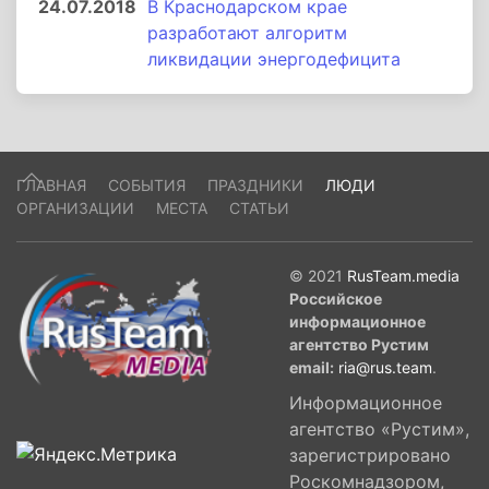
24.07.2018
В Краснодарском крае
разработают алгоритм
ликвидации энергодефицита
ГЛАВНАЯ
СОБЫТИЯ
ПРАЗДНИКИ
ЛЮДИ
ОРГАНИЗАЦИИ
МЕСТА
СТАТЬИ
© 2021
RusTeam.media
Российское
информационное
агентство Рустим
email:
ria@rus.team
.
Информационное
агентство «Рустим»,
зарегистрировано
Роскомнадзором,