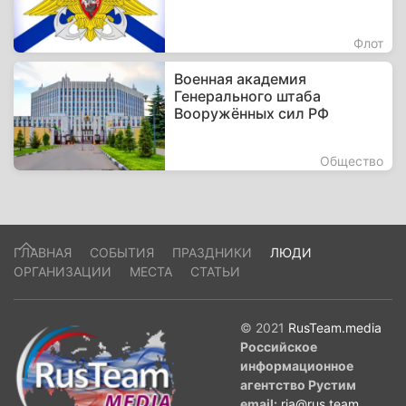
Флот
Военная академия
Генерального штаба
Вооружённых сил РФ
Общество
ГЛАВНАЯ
СОБЫТИЯ
ПРАЗДНИКИ
ЛЮДИ
ОРГАНИЗАЦИИ
МЕСТА
СТАТЬИ
© 2021
RusTeam.media
Российское
информационное
агентство Рустим
email:
ria@rus.team
.