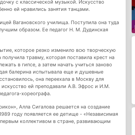
л дочку с классической музыкой. Искусство
бенно ей нравились занятия танцами.
ницей Вагановского училища. Поступила она туда
 лучшим образом. Ее педагог Н. М. Дудинская
.
бытие, которое резко изменило всю творческую
 получила травму, которая поставила крест на
ежать в гипсе, а затем начать учиться заново
дая балерина испытывала еще и душевные
сстановилось, она переехала в Москву для
 искусство ей преподавали А.В. Эфрос и И.М.
педагога-хореографа.
рикон», Алла Сигалова решается на создание
 1989 году появляется ее детище - «Независимая
я первым коллективом в стране, развивающим