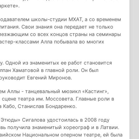
аркете».
подавателем школы-студии МХАТ, а со временем
итания. Свои знания она передает не только
риезжающим со всех концов страны на семинары
астер-классами Алла побывала во многих
у. Одной из знаменитых ее работ становится
лпан Хаматовой в главной роли. Он был
 руководит Евгений Миронов.
ем Аллы - танцевальный мюзикл «Кастинг»,
 сцене театра им. Моссовета. Главные роли в
а Кабо, Станислав Бондаренко.
. Этюды» Сигалова удостоилась в 2008 году
вь получила знаменитый хореограф и в Латвии.
твийском Национальном оперном театре, ей была