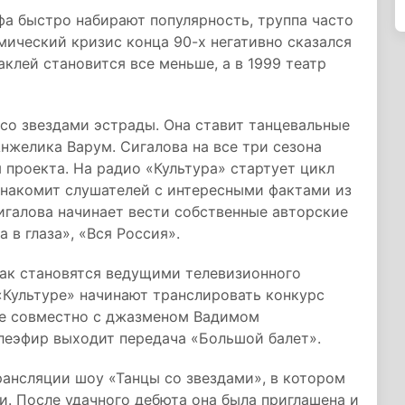
а быстро набирают популярность, труппа часто
мический кризис конца 90-х негативно сказался
клей становится все меньше, а в 1999 театр
 со звездами эстрады. Она ставит танцевальные
нжелика Варум. Сигалова на все три сезона
 проекта. На радио «Культура» стартует цикл
знакомит слушателей с интересными фактами из
Сигалова начинает вести собственные авторские
 в глаза», «Вся Россия».
гак становятся ведущими телевизионного
 «Культуре» начинают транслировать конкурс
ле совместно с джазменом Вадимом
леэфир выходит передача «Большой балет».
рансляции шоу «Танцы со звездами», в котором
и. После удачного дебюта она была приглашена и