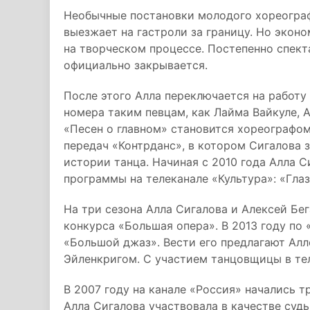
Необычные постановки молодого хореограф
выезжает на гастроли за границу. Но эконо
на творческом процессе. Постепенно спекта
официально закрывается.
После этого Алла переключается на работу
номера таким певцам, как Лайма Вайкуле, А
«Песен о главном» становится хореографом
передач «Контрданс», в котором Сигалова 
истории танца. Начиная с 2010 года Алла 
программы на телеканале «Культура»: «Глаза
На три сезона Алла Сигалова и Алексей Бе
конкурса «Большая опера». В 2013 году по
«Большой джаз». Вести его предлагают Ал
Эйленкригом. С участием танцовщицы в те
В 2007 году на канале «Россия» начались т
Алла Сигалова участвовала в качестве судь