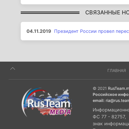
СВЯЗАННЫЕ Н
04.11.2019
Президент России провел перес
ГЛАВНАЯ
© 2021
RusTeam.m
Российское инфо
email:
ria@rus.tea
Информационное
ФС 77 - 82757,
знак информац