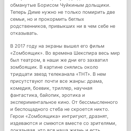
обманутые Борисом Чуйкиным дольщики.
Теперь Диме нужно не только помирить две
семьи, но и прокормить беглых
родственников, привыкших ни в чем себе не
отказывать.
В 2017 году на экраны вышел его фильм
«Zомбоящик». Во времена Шекспира весь мир
был театром, в наши же дни его захватил
зомбоящик. В картине снялись около
тридцати звезд телеканала «ТНТ». В нем
присутствуют почти все жанры: драма,
комедия, боевик, триллер, научная
фантастика, байопик, эротика и
экспериментальное кино. От бессмысленного
и беспощадного стеба не скроется никто.
Герои «Zомбоящика» интригуют, дразнят,
издеваются и смеются вместе со зрителями,
доказывая, что вся наша жизнь и есть