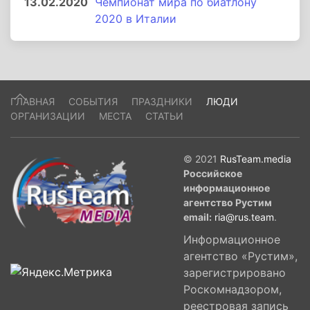
13.02.2020
Чемпионат мира по биатлону
2020 в Италии
ГЛАВНАЯ
СОБЫТИЯ
ПРАЗДНИКИ
ЛЮДИ
ОРГАНИЗАЦИИ
МЕСТА
СТАТЬИ
© 2021
RusTeam.media
Российское
информационное
агентство Рустим
email:
ria@rus.team
.
Информационное
агентство «Рустим»,
зарегистрировано
Роскомнадзором,
реестровая запись