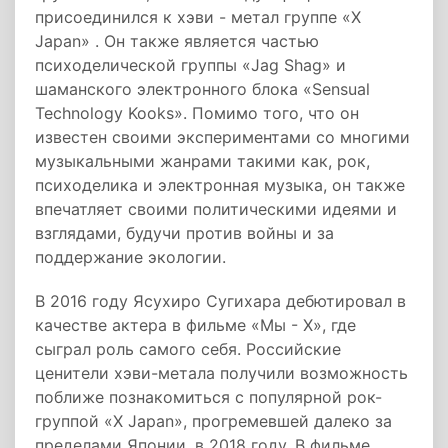
присоединился к хэви - метал группе «X
Japan» . Он также является частью
психоделической группы «Jag Shag» и
шаманского электронного блока «Sensual
Technology Kooks». Помимо того, что он
известен своими экспериментами со многими
музыкальными жанрами такими как, рок,
психоделика и электронная музыка, он также
впечатляет своими политическими идеями и
взглядами, будучи против войны и за
поддержание экологии.
В 2016 году Ясухиро Сугихара дебютировал в
качестве актера в фильме «Мы - Х», где
сыграл роль самого себя. Российские
ценители хэви-метала получили возможность
поближе познакомиться с популярной рок-
группой «X Japan», прогремевшей далеко за
пределами Японии, в 2018 году. В фильме