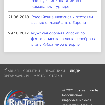
бронзу Чемпионата мира в
командном турнире
21.06.2018
Российские шпажисты отстояли
звание сильнейших в Европе
29.10.2017
Мужская сборная России по
фехтованию завоевала серебро на
этапе Кубка мира в Берне
ГЛАВНАЯ
СОБЫТИЯ
ПРАЗДНИКИ
ЛЮДИ
ОРГАНИЗАЦИИ
МЕСТА
СТАТЬИ
© 2021
RusTeam.media
Российское
информационное
агентство Рустим