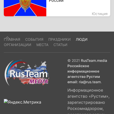
России
Юстиция
ГЛАВНАЯ
СОБЫТИЯ
ПРАЗДНИКИ
ЛЮДИ
ОРГАНИЗАЦИИ
МЕСТА
СТАТЬИ
© 2021
RusTeam.media
Российское
информационное
агентство Рустим
email:
ria@rus.team
.
Информационное
агентство «Рустим»,
зарегистрировано
Роскомнадзором,