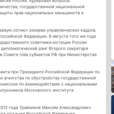
вития России. Курировал вопросы
ничества, государственной национальной
защиты прав национальных меньшинств и
первую сотню» резерва управленческих кадров,
оссийской Федерации. В августе того же года
сударственного советника юстиции России
 дипломатический ранг Второго секретаря
л в Совете глав субъектов РФ при Министерстве
Совета при Президенте Российской Федерации по
ии агентства по обустройству государственной
комиссии по взаимодействию с национальными
ыпускников Московского института
2012 года Травников Максим Александрович
стра юстиции Российской Федерации.