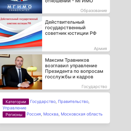
отношений - МГИМО
Образование
Действительный
государственный
советник юстиции РФ
Армия
Максим Травников
возглавил управление
Президента по вопросам
госслужбы и кадров
Государство
Государство
,
Правительство
,
Категории
Управление
Россия
,
Москва
,
Московская область
Регионы