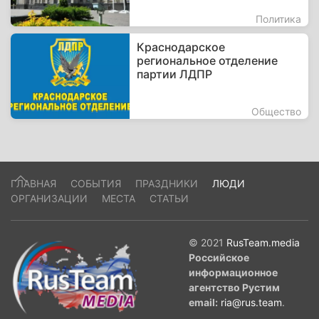
Политика
Краснодарское
региональное отделение
партии ЛДПР
Общество
ГЛАВНАЯ
СОБЫТИЯ
ПРАЗДНИКИ
ЛЮДИ
ОРГАНИЗАЦИИ
МЕСТА
СТАТЬИ
© 2021
RusTeam.media
Российское
информационное
агентство Рустим
email:
ria@rus.team
.