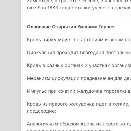
Хампстеде, в графстве Эссекс, в часовне м
октября 1883 года останки ученого перезах
Основные Открытия Уильяма Гарвея
Кровь циркулирует по артериям и венам по
Циркуляция проходит благодаря постоянн
Кровь в разных органах и участках органи
Механизм циркуляции предназначен для дви
Импульс при сжатии желудочка «проталкива
Кровь из правого желудочка идет в легкие,
предсердие;
Аналогичным образом кровь из левого желу
возвращается в правое предсердие;