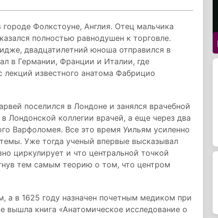
в городе Фолкстоуне, Англия. Отец мальчика
казался полностью равнодушен к торговле.
идже, двадцатилетний юноша отправился в
ал в Германии, Франции и Италии, где
с лекций известного анатома Фабрицио
Гарвей поселился в Лондоне и занялся врачебной
 в Лондонской коллегии врачей, а еще через два
ого Варфоломея. Все это время Уильям усиленно
темы. Уже тогда ученый впервые высказывал
вно циркулирует и что центральной точкой
гнув тем самым теорию о том, что центром
м, а в 1625 году назначен почетным медиком при
рте вышла книга «Анатомическое исследование о