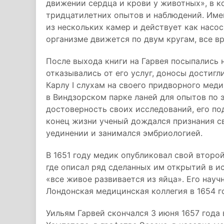
движении сердца и крови у животных», в к
тридцатилетних опытов и наблюдений. Имен
из нескольких камер и действует как насос,
организме движется по двум кругам, все в
После выхода книги на Гарвея посыпались 
отказывались от его услуг, доносы достигл
Карлу I слухам на своего придворного мед
в Виндзорском парке ланей для опытов по 
достоверность своих исследований, его по
конец жизни ученый дождался признания св
уединении и занимался эмбриологией.
В 1651 году медик опубликовал свой второ
где описал ряд сделанных им открытий в и
«все живое развивается из яйца». Его науч
Лондонская медицинская коллегия в 1654 г
Уильям Гарвей скончался 3 июня 1657 года 