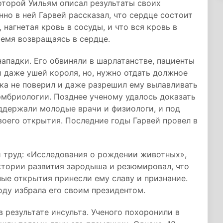
оторой Уильям описал результаты своих
но в ней Гарвей рассказал, что сердце состоит
 нагнетая кровь в сосуды, и что вся кровь в
ремя возвращаясь в сердце.
нападки. Его обвиняли в шарлатанстве, пациенты
и даже ушей короля, но, нужно отдать должное
ика не поверил и даже разрешил ему вылавливать
эмбриологии. Позднее ученому удалось доказать
ддержали молодые врачи и физиологи, и под
оего открытия. Последние годы Гарвей провел в
й труд: «Исследования о рождении животных»,
стории развития зародыша и резюмировал, что
ные открытия принесли ему славу и признание.
оду избрала его своим президентом.
в результате инсульта. Ученого похоронили в