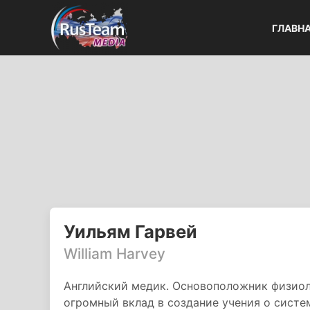
ГЛАВН
Уильям Гарвей
William Harvey
Английский медик. Основоположник физиол
огромный вклад в создание учения о систе