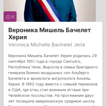
6
Вероника Мишель Бачелет
Херия
Verоnica Michelle Bachelet Jeria
Вероника Мишель Бачелет Херия родилась 29
сентября 1951 года в городе Сантьяго,
Республика Чили. Выросла в семье бригадного
генерала Во­ен­но-воз­душ­ных сил Альберто
Бачелета и археолога-антрополога Анхелы
Херии. В 1962 году вместе с семьей переехала
в США, где отец стал военным атташе при
Чилийском посольстве. На протяжении двух
лет посещала американскую среднюю школу.