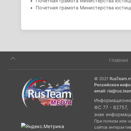
Почетная грамота Министерства юстиц
Почетная грамота Министерства юстиц
ГЛАВНАЯ
© 2021
RusTeam.m
Российское инфо
email:
ria@rus.tea
Информационное
ФС 77 - 82757,
знак информац
При полном или ч
сайтов интеракти