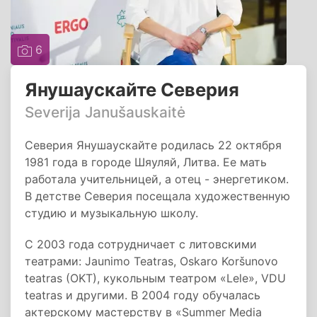
6
Янушаускайте Северия
Severija Janušauskaitė
Северия Янушаускайте родилась 22 октября
1981 года в городе Шяуляй, Литва. Ее мать
работала учительницей, а отец - энергетиком.
В детстве Северия посещала художественную
студию и музыкальную школу.
С 2003 года сотрудничает с литовскими
театрами: Jaunimo Teatras, Oskaro Koršunovo
teatras (OKT), кукольным театром «Lele», VDU
teatras и другими. В 2004 году обучалась
актерскому мастерству в «Summer Media