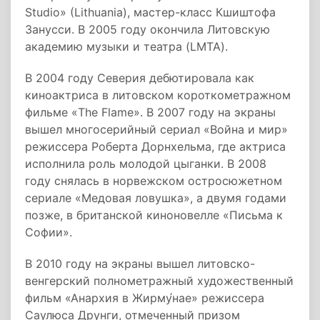
Studio» (Lithuania), мастер-класс Кшиштофа
Занусси. В 2005 году окончила Литовскую
академию музыки и театра (LMTA).
В 2004 году Северия дебютировала как
киноактриса в литовском короткометражном
фильме «The Flame». В 2007 году на экраны
вышел многосерийный сериал «Война и мир»
режиссера Роберта Дорнхельма, где актриса
исполнила роль молодой цыганки. В 2008
году снялась в норвежском остросюжетном
сериале «Медовая ловушка», а двумя годами
позже, в британской киноновелле «Письма к
Софии».
В 2010 году на экраны вышел литовско-
венгерский полнометражный художественный
фильм «Анархия в Жирму́нае» режиссера
Саулюса Друнги, отмеченный призом