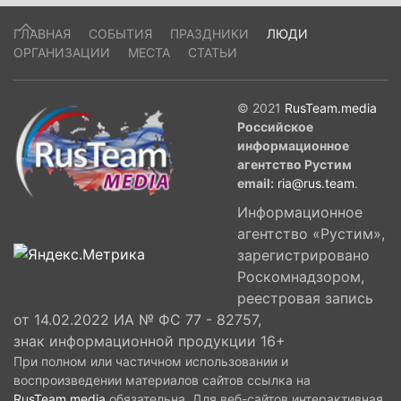
ГЛАВНАЯ
СОБЫТИЯ
ПРАЗДНИКИ
ЛЮДИ
ОРГАНИЗАЦИИ
МЕСТА
СТАТЬИ
© 2021
RusTeam.media
Российское
информационное
агентство Рустим
email:
ria@rus.team
.
Информационное
агентство «Рустим»,
зарегистрировано
Роскомнадзором,
реестровая запись
от 14.02.2022 ИА № ФС 77 - 82757,
знак информационной продукции 16+
При полном или частичном использовании и
воспроизведении материалов сайтов ссылка на
RusTeam.media
обязательна. Для веб-сайтов интерактивная