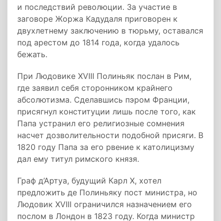
и последствий революции. За участие в
заговоре Жоржа Кадудаля приговорен к
двухлетнему заключению в тюрьму, оставался
под арестом до 1814 года, когда удалось
бежать.
При Людовике XVIII Полиньяк послан в Рим,
где заявил себя сторонником крайнего
абсолютизма. Сделавшись пэром Франции,
присягнул конституции лишь после того, как
Папа устранил его религиозные сомнения
насчет дозволительности подобной присяги. В
1820 году Папа за его рвение к католицизму
дал ему титул римского князя.
Граф д’Артуа, будущий Карл X, хотел
предложить де Полиньяку пост министра, но
Людовик XVIII ограничился назначением его
послом в Лондон в 1823 году. Когда министр