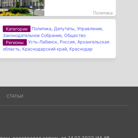
Политика
Политика
,
Депутаты
,
Управление
,
Категории
Законодательное Собрание
,
Общество
Усть-Лабинск
,
Россия
,
Архангельская
Регионы
область
,
Краснодарский край
,
Краснодар
А
СТАТЬИ