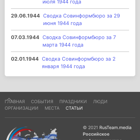
июля 1944 года
29.06.1944
Сводка Совинформбюро за 29
июня 1944 года
07.03.1944
Сводка Совинформбюро за 7
марта 1944 года
02.01.1944
Сводка Совинформбюро за 2
января 1944 года
ГЛАВНАЯ
СОБЫТИЯ
ПРАЗДНИКИ
ЛЮДИ
ОРГАНИЗАЦИИ
МЕСТА
СТАТЬИ
© 2021
RusTeam.media
Российское