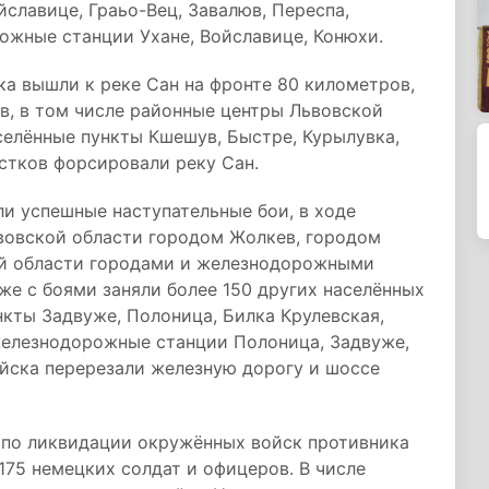
славице, Граьо-Вец, Завалюв, Переспа,
ожные станции Ухане, Войславице, Конюхи.
ка вышли к реке Сан на фронте 80 километров,
ов, в том числе районные центры Львовской
селённые пункты Кшешув, Быстре, Курылувка,
стков форсировали реку Сан.
и успешные наступательные бои, в ходе
вовской области городом Жолкев, городом
й области городами и железнодорожными
же с боями заняли более 150 других населённых
нкты Задвуже, Полоница, Билка Крулевская,
железнодорожные станции Полоница, Задвуже,
ойска перерезали железную дорогу и шоссе
 по ликвидации окружённых войск противника
.175 немецких солдат и офицеров. В числе