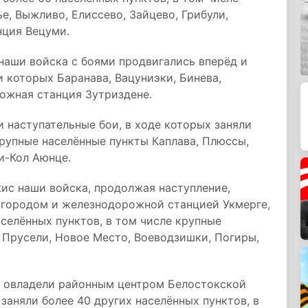
е, Выжливо, Елиссево, Зайцево, Грибули,
нция Вецуми.
наши войска с боями продвигались вперёд и
и которых Баранава, Вацуниэки, Бинева,
ожная станция Зутриздене.
 наступательные бои, в ходе которых заняли
крупные населённые пункты Каплава, Плюссы,
и-Кол Аюнце.
ис наши войска, продолжая наступление,
 городом и железнодорожной станцией Укмерге,
аселённых пунктов, в том числе крупные
 Прусели, Новое Место, Воеводзишки, Погиры,
а овладели районным центром Белостокской
заняли более 40 других населённых пунктов, в