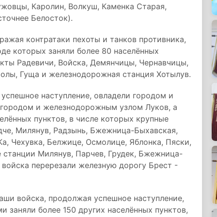
жовцы, Каролин, Волкуш, Каменка Старая,
сточнее Белосток).
ражая контратаки пехоты и танков противника,
оде которых заняли более 80 населённых
нкты Радевичи, Войска, Демянчицы, Чернавчицы,
шолы, Гуща и железнодорожная станция Хотылув.
я успешное наступление, овладели городом и
городом и железнодорожным узлом Луков, а
селённых пунктов, в числе которых крупные
дче, Милянув, Радзынь, Бжежница-Быхавская,
а, Чехувка, Белжице, Осмолице, Яблонка, Пяски,
 станции Милянув, Парчев, Грудек, Бжежница-
 войска перерезали железную дорогу Брест -
наши войска, продолжая успешное наступление,
и заняли более 150 других населённых пунктов,