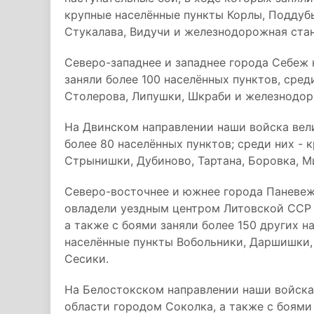
крупные населённые пункты Корлы, Поддубь
Стукалава, Видучи и железнодорожная ста
Северо-западнее и западнее города Себеж 
заняли более 100 населённых пунктов, сред
Столерова, Липушки, Шкраби и железнодор
На Двинском направлении наши войска вели
более 80 населённых пунктов; среди них - 
Стрынишки, Дубиново, Тартана, Боровка, М
Северо-восточнее и южнее города Паневеж
овладели уездным центром Литовской ССР
а также с боями заняли более 150 других н
населённые пункты Вобольники, Даршишки,
Сесики.
На Белостокском направлении наши войск
области городом Соколка, а также с боями 