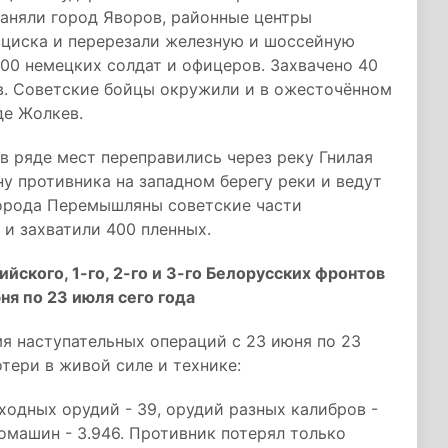
заняли город Яворов, районные центры
циска и перерезали железную и шоссейную
500 немецких солдат и офицеров. Захвачено 40
ов. Советские бойцы окружили и в ожесточённом
де Жолкев.
в ряде мест переправились через реку Гнилая
у противника на западном берегу реки и ведут
города Перемышляны советские части
 и захватили 400 пленных.
йского, 1-го, 2-го и 3-го Белорусских фронтов
ня по 23 июля сего года
мя наступательных операций с 23 июня по 23
тери в живой силе и технике:
ходных орудий - 39, орудий разных калибров -
томашин - 3.946. Противник потерял только