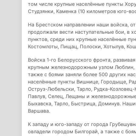
том числе крупные населённые пункты Хору
Студзянки, Каменка (10 километров юго-во
На Брестском направлении наши войска, от
продолжали вести наступательные бои, в х
пунктов, среди них крупные населённые пу
Костомлоты, Пищац, Полоски, Хотылув, Ко
Войска 1-го Белорусского фронта, развива
крупным железнодорожным узлом Люблин, 
также с боями заняли более 500 других на
населённые пункты Вишнице, Городыще, Ра
Оструз-Любельски, Тарло, Рудка-Козловец-К
Павлув, Селец, Лещаны и железнодорожные
Быхавска, Тарло, Быстрица, Доминув. Наши
Варшава.
К западу и юго-западу от города Грубешув
овладели городом Билгорай, а также с боям