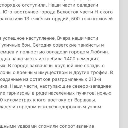
спорядке отступили. Наши части овладели
. Юго-восточнее города Белосток части Н-ского
захватили 13 тяжёлых орудий, 500 тонн колючей
и успешное наступление. Вчера наши части
 уличные бои. Сегодня советские танкисты и
немцев и полностью овладели городом Люблин.
одна наша часть истребила 1.400 немецких
ных. В городе захвачены крупнейшие склады с
елоны с военным имуществом и другие трофеи. В
созданные из остатков разгромленных 213-й
ика. Наши части, наступающие северо-западнее
ие гарнизоны в ряде населённых пунктов, ночью
0 километрах к юго-востоку от Варшавы.
владели городом и железнодорожным узлом
ощными ударами сломили сопротивление