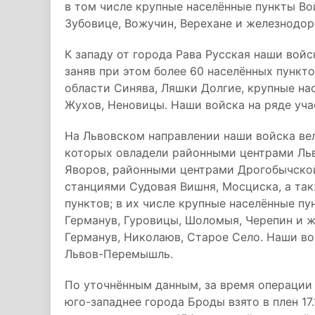
в том числе крупные населённые пункты Вой
Зубовице, Вожучин, Верехане и железнодор
К западу от города Рава Русская наши войс
заняв при этом более 60 населённых пункт
области Синява, Ляшки Долгие, крупные на
Жухов, Неновицы. Наши войска на ряде уча
На Львовском направлении наши войска вел
которых овладели районными центрами Ль
Яворов, районными центрами Дрогобычско
станциями Судовая Вишня, Мосциска, а так
пунктов; в их числе крупные населённые пу
Германув, Гуровицы, Шоломыя, Черепин и 
Германув, Николаюв, Старое Село. Наши в
Львов-Перемышль.
По уточнённым данным, за время операции
юго-западнее города Броды взято в плен 17