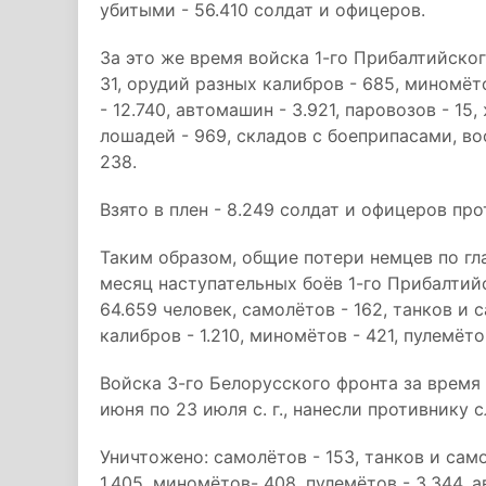
убитыми - 56.410 солдат и офицеров.
За это же время войска 1-го Прибалтийско
31, орудий разных калибров - 685, миномёто
- 12.740, автомашин - 3.921, паровозов - 1
лошадей - 969, складов с боеприпасами, в
238.
Взято в плен - 8.249 солдат и офицеров про
Таким образом, общие потери немцев по гл
месяц наступательных боёв 1-го Прибалтий
64.659 человек, самолётов - 162, танков и
калибров - 1.210, миномётов - 421, пулемёто
Войска 3-го Белорусского фронта за время
июня по 23 июля с. г., нанесли противнику
Уничтожено: самолётов - 153, танков и сам
1.405, миномётов- 408, пулемётов - 3.344, 