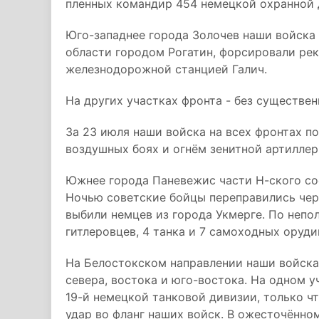
пленных командир 454 немецкой охранной 
Юго-западнее города Золочев наши войска
области городом Рогатин, форсировали рек
железнодорожной станцией Галич.
На других участках фронта - без существе
За 23 июля наши войска на всех фронтах по
воздушных боях и огнём зенитной артиллер
Южнее города Паневежис части Н-ского со
Ночью советские бойцы переправились чере
выбили немцев из города Укмерге. По неп
гитлеровцев, 4 танка и 7 самоходных оруди
На Белостокском направлении наши войска
севера, востока и юго-востока. На одном у
19-й немецкой танковой дивизии, только ч
удар во фланг наших войск. В ожесточённо