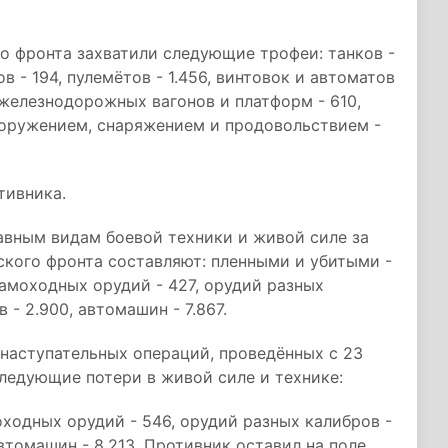
го фронта захватили следующие трофеи: танков -
в - 194, пулемётов - 1.456, винтовок и автоматов
5, железнодорожных вагонов и платформ - 610,
ооружением, снаряжением и продовольствием -
тивника.
авным видам боевой техники и живой силе за
ского фронта составляют: пленными и убитыми -
 самоходных орудий - 427, орудий разных
в - 2.900, автомашин - 7.867.
 наступательных операций, проведённых с 23
 следующие потери в живой силе и технике:
оходных орудий - 546, орудий разных калибров -
автомашин - 8.213. Противник оставил на поле