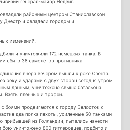
дивизии генерал-майор Недвиг.
 овладели районным центром Станиславской
у Днестр и овладели городом и
нных изменений.
дбили и уничтожили 172 немецких танка. В
ии сбито 36 самолётов противника.
единения вчера вечером вышли к реке Свента.
з реку и ударами с двух сторон сегодня утром
олным данным, уничтожено свыше батальона
и. Взяты пленные и трофеи.
 с боями продвигаются к городу Белосток с
частке два полка пехоты, усиленные 50 танками
то прибывшей из Голландии, пытались нанести
м бою уничтожено 800 гитлеровцев, подбито и