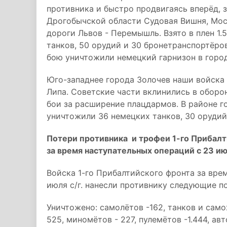
противника и быстро продвигаясь вперёд, 
Дрогобычской области Судовая Вишня, Мос
дороги Львов - Перемышль. Взято в плен 1.
танков, 50 орудий и 30 бронетранспортёр
бою уничтожили немецкий гарнизон в горо
Юго-западнее города Золочев наши войска 
Липа. Советские части вклинились в оборон
бои за расширение плацдармов. В районе 
уничтожили 36 немецких танков, 30 орудий
Потери противника и трофеи 1-го Прибалти
за время наступательных операций с 23 ию
Войска 1-го Прибалтийского фронта за вре
июля c/г. нанесли противнику следующие по
Уничтожено: самолётов -162, танков и само
525, миномётов - 227, пулемётов -1.444, ав