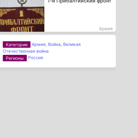
1-й Прибалтийский фронт
Армия
Армия
,
Война
,
Великая
Категории
Отечественная война
Россия
Регионы