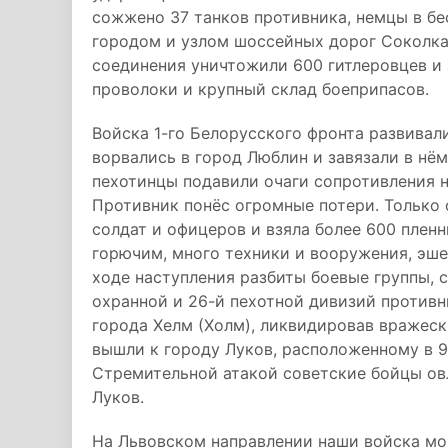
сожжено 37 танков противника, немцы в бе
городом и узлом шоссейных дорог Соколка
соединения уничтожили 600 гитлеровцев и 
проволоки и крупный склад боеприпасов.
Войска 1-го Белорусского фронта развивал
ворвались в город Люблин и завязали в нём
пехотинцы подавили очаги сопротивления 
Противник понёс огромные потери. Только 
солдат и офицеров и взяла более 600 плен
горючим, много техники и вооружения, эш
ходе наступления разбиты боевые группы, 
охранной и 26-й пехотной дивизий противн
города Хелм (Холм), ликвидировав вражеск
вышли к городу Луков, расположенному в 9
Стремительной атакой советские бойцы о
Луков.
На Львовском направлении наши войска м