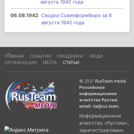
августа 1942 года
06.08.1942
Сводка Совинформбюро за 6
августа 1942 года
ГЛАВНАЯ
СОБЫТИЯ
ПРАЗДНИКИ
ЛЮДИ
ОРГАНИЗАЦИИ
МЕСТА
СТАТЬИ
© 2021
RusTeam.media
Российское
информационное
агентство Рустим
email:
ria@rus.team
.
Информационное
агентство «Рустим»,
зарегистрировано