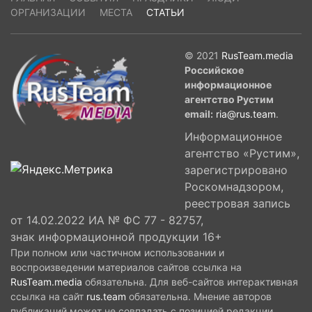
ОРГАНИЗАЦИИ
МЕСТА
СТАТЬИ
© 2021
RusTeam.media
Российское
информационное
агентство Рустим
email:
ria@rus.team
.
Информационное
агентство «Рустим»,
зарегистрировано
Роскомнадзором,
реестровая запись
от 14.02.2022 ИА № ФС 77 - 82757,
знак информационной продукции 16+
При полном или частичном использовании и
воспроизведении материалов сайтов ссылка на
RusTeam.media
обязательна. Для веб-сайтов интерактивная
ссылка на сайт
rus.team
обязательна. Мнение авторов
публикаций может не совпадать с позицией редакции