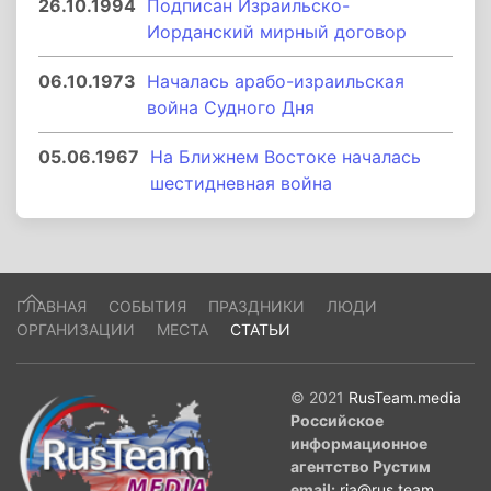
26.10.1994
Подписан Израильско-
Иорданский мирный договор
06.10.1973
Началась арабо-израильская
война Судного Дня
05.06.1967
На Ближнем Востоке началась
шестидневная война
ГЛАВНАЯ
СОБЫТИЯ
ПРАЗДНИКИ
ЛЮДИ
ОРГАНИЗАЦИИ
МЕСТА
СТАТЬИ
© 2021
RusTeam.media
Российское
информационное
агентство Рустим
email:
ria@rus.team
.