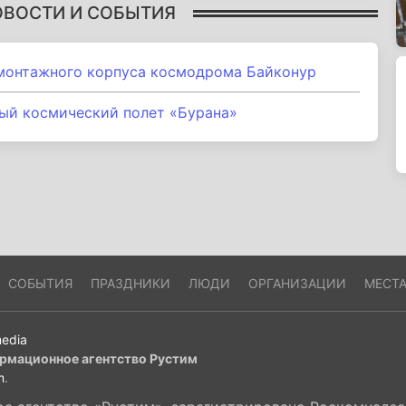
ОВОСТИ И СОБЫТИЯ
онтажного корпуса космодрома Байконур
ый космический полет «Бурана»
СОБЫТИЯ
ПРАЗДНИКИ
ЛЮДИ
ОРГАНИЗАЦИИ
МЕСТ
edia
рмационное агентство Рустим
m
.