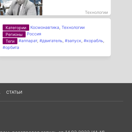
Технологии
Космонавтика
,
Технологии
Категории
Россия
Регионы
#аппарат
,
#двигатель
,
#запуск
,
#корабль
,
Теги
#орбита
А
СТАТЬИ