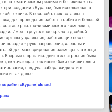
да в автоматическом режиме и без экипажа на
х при создании «Бурана», был использован в
кой технике. В носовой отсек вставлена
пажа, для проведения работ на орбите и большей
 в составе ракетно-космического комплекса,
осадки. Имеет треугольное крыло с двойной
ие органы управления, работающие после
ри посадке - руль направления, элевоны и
ателей для маневрирования размещены в конце
са. Впервые в практике двигателестроения была
вка, включающая топливные баки окислителя и
атирования, наддува, забора жидкости в
ния и так далее.
 корабля «Буран»|closed
уран»