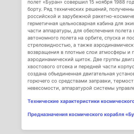
полет «Буран» совершил 15 ноября 1988 го
борту. Ряд технических решений, полученны
российской и зарубежной ракетно-космичес
герметичная цельносварная кабина для эки
части аппаратуры, для обеспечения полета
автономного полета на орбите, спуска и п
стреловидностью, а также аэродинамическ
возвращения в плотные слои атмосферы и п
аэродинамический щиток. Две группы двиг
хвостового отсека и передней части корпу
создана объединенная двигательная устано
горючего со средствами заправки, термост
невесомости, аппаратурой системы управле
Технические характеристики космического
Предназначения космического корабля «Б