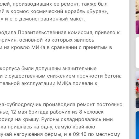
елей, производивших ее ремонт, также был
й в космос космический корабль «Буран»,
» и его демонстрационный макет.
водила Правительственная комиссия, привело к
причин, основной из которых явилось
ки на кровлю МИКа в сравнении с принятым в
е корпуса были допущены значительные
нии с существенным снижением прочности бетона
ительной эксплуатации МИКа привели к
рма-субподрядчик производила ремонт постоянно
ье, 12 мая бригада рабочих из 8 человек
роида на крышу. Рулоны складировались ими
рузка пришлась на одну, самую крайнюю
учай нагружения фермы, и в 09:40 по местному