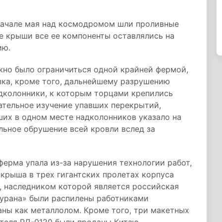
 начале мая над космодромом шли проливные
ке крыши все ее компоненты оставлялись на
ию.
жно было ограничиться одной крайней фермой,
зка, кроме того, дальнейшему разрушению
дколонники, к которым торцами крепились
ательное изучение упавших перекрытий,
ших в одном месте надколонников указало на
ьное обрушение всей кровли вслед за
ферма упала из-за нарушения технологии работ,
крыша в трех гигантских пролетах корпуса
, наследником которой является российская
урана» были распилены работниками
ны как металлолом. Кроме того, три макетных