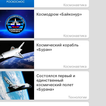
Космонавтика
Космодром «Байконур»
Космонавтика
Космический корабль
«Буран»
Космонавтика
Состоялся первый и
единственный
космический полет
«Бурана»
Технологии